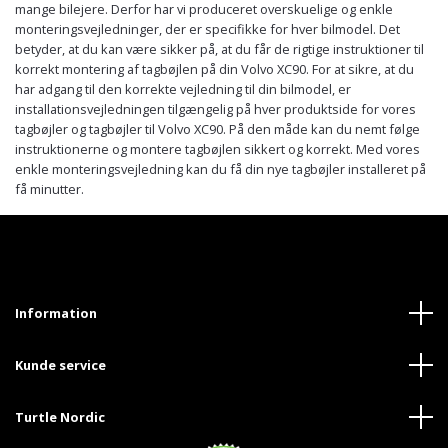
mange bilejere. Derfor har vi produceret overskuelige og enkle
monteringsvejledninger, der er specifikke for hver bilmodel. Det
betyder, at du kan være sikker på, at du får de rigtige instruktioner til
korrekt montering af tagbøjlen på din Volvo XC90. For at sikre, at du
har adgang til den korrekte vejledning til din bilmodel, er
installationsvejledningen tilgængelig på hver produktside for vores
tagbøjler og tagbøjler til Volvo XC90. På den måde kan du nemt følge
instruktionerne og montere tagbøjlen sikkert og korrekt. Med vores
enkle monteringsvejledning kan du få din nye tagbøjler installeret på
få minutter.
Information
Kunde service
Turtle Nordic