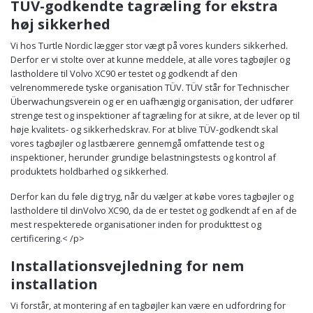
TÜV-godkendte tagræling for ekstra
høj sikkerhed
Vi hos Turtle Nordic lægger stor vægt på vores kunders sikkerhed.
Derfor er vi stolte over at kunne meddele, at alle vores tagbøjler og
lastholdere til Volvo XC90 er testet og godkendt af den
velrenommerede tyske organisation TÜV. TÜV står for Technischer
Überwachungsverein og er en uafhængig organisation, der udfører
strenge test og inspektioner af tagræling for at sikre, at de lever op til
høje kvalitets- og sikkerhedskrav. For at blive TÜV-godkendt skal
vores tagbøjler og lastbærere gennemgå omfattende test og
inspektioner, herunder grundige belastningstests og kontrol af
produktets holdbarhed og sikkerhed.
Derfor kan du føle dig tryg, når du vælger at købe vores tagbøjler og
lastholdere til dinVolvo XC90, da de er testet og godkendt af en af de
mest respekterede organisationer inden for produkttest og
certificering.< /p>
Installationsvejledning for nem
installation
Vi forstår, at montering af en tagbøjler kan være en udfordring for