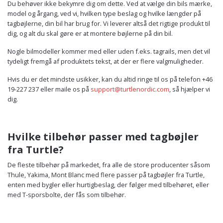
Du behøver ikke bekymre dig om dette. Ved at vælge din bils mærke,
model og årgang, ved vi, hvilken type beslag og hvilke længder på
tagbøjlerne, din bil har brug for. Vi leverer altså det rigtige produkt til
dig, og alt du skal gøre er at montere bøjlerne på din bil.
Nogle bilmodeller kommer med eller uden f.eks. tagrails, men det vil
tydeligt fremgå af produktets tekst, at der er flere valgmuligheder.
Hvis du er det mindste usikker, kan du altid ringe til os på telefon +46
19-227 237 eller maile os på
support@turtlenordic.com
, så hjælper vi
dig.
Hvilke tilbehør passer med tagbøjler
fra Turtle?
De fleste tilbehør på markedet, fra alle de store producenter såsom
Thule, Yakima, Mont Blanc med flere passer på tagbøjler fra Turtle,
enten med bygler eller hurtigbeslag, der følger med tilbehøret, eller
med T-sporsbolte, der fås som tilbehør.