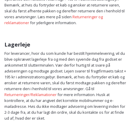
Bemærk, at hvis du fortryder et køb og ønsker at returnere varen,
skal du først afhente pakken og derefter returnere den i henhold til
vores anvisninger. Læs mere på siden
Returneringer og
reklamationer
for yderligere information.
Lagerleje
For leverancer, hvor du som kunde har bestilt hjemmelevering, vil du
blive opkrævet lagerleje fra og med den syvende dag fra godset er
ankommet til slutterminalen. Vær derfor hurtig til at svare på
adviseringen og modtage godset. Lejen svarer til fragtfirmaets takst +
195 kr i administrationsgebyr. Bemærk, at hvis du fortryder et køb og
ønsker at returnere varen, skal du først modtage pakken og derefter
returnere den i henhold til vores anvisninger. Gå til
Returneringer/Reklamationer
for mere information. Husk at
kontrollere, at du har angivet det korrekte mobilnummer og e-
mailadresse. Hvis du ikke modtager advisering om levering inden for
2-3 dage fra, at du har lagt din ordre, skal du kontakte os for at finde
ud af, hvad der er sket.