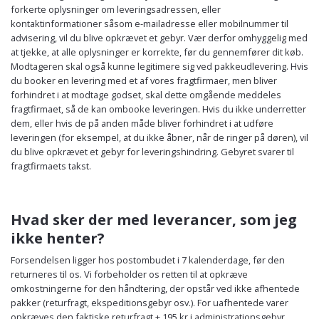
forkerte oplysninger om leveringsadressen, eller
kontaktinformationer såsom e-mailadresse eller mobilnummer til
advisering, vil du blive opkrævet et gebyr. Vær derfor omhyggelig med
at tjekke, at alle oplysninger er korrekte, før du gennemfører dit køb.
Modtageren skal også kunne legitimere sig ved pakkeudlevering. Hvis
du booker en levering med et af vores fragtfirmaer, men bliver
forhindret i at modtage godset, skal dette omgående meddeles
fragtfirmaet, så de kan ombooke leveringen. Hvis du ikke underretter
dem, eller hvis de på anden måde bliver forhindret i at udføre
leveringen (for eksempel, at du ikke åbner, når de ringer på døren), vil
du blive opkrævet et gebyr for leveringshindring. Gebyret svarer til
fragtfirmaets takst.
Hvad sker der med leverancer, som jeg
ikke henter?
Forsendelsen ligger hos postombudet i 7 kalenderdage, før den
returneres til os. Vi forbeholder os retten til at opkræve
omkostningerne for den håndtering, der opstår ved ikke afhentede
pakker (returfragt, ekspeditionsgebyr osv.). For uafhentede varer
opkræves den faktiske returfragt + 195 kr i administrationsgebyr.