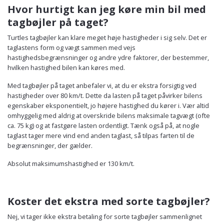
Hvor hurtigt kan jeg køre min bil med
tagbøjler på taget?
Turtles tagbøjler kan klare meget høje hastigheder i sig selv. Det er
taglastens form og vægt sammen med vejs
hastighedsbegrænsninger og andre ydre faktorer, der bestemmer,
hvilken hastighed bilen kan køres med.
Med tagbøjler på taget anbefaler vi, at du er ekstra forsigtig ved
hastigheder over 80 km/t. Dette da lasten på taget påvirker bilens
egenskaber eksponentielt, jo højere hastighed du kører i. Vær altid
omhyggelig med aldrig at overskride bilens maksimale tagvægt (ofte
ca. 75 kg) og at fastgøre lasten ordentligt. Tænk også på, at nogle
taglast tager mere vind end anden taglast, så tilpas farten til de
begrænsninger, der gælder.
Absolut maksimumshastighed er 130 km/t.
Koster det ekstra med sorte tagbøjler?
Nej, vi tager ikke ekstra betaling for sorte tagbøjler sammenlignet