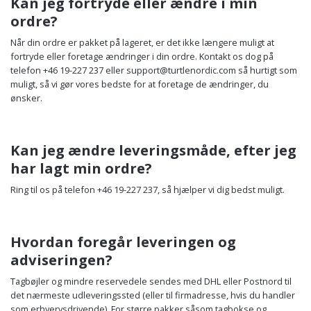
Kan jeg fortryde eller ændre i min
ordre?
Når din ordre er pakket på lageret, er det ikke længere muligt at
fortryde eller foretage ændringer i din ordre. Kontakt os dog på
telefon +46 19-227 237 eller
support@turtlenordic.com
så hurtigt som
muligt, så vi gør vores bedste for at foretage de ændringer, du
ønsker.
Kan jeg ændre leveringsmåde, efter jeg
har lagt min ordre?
Ring til os på telefon +46 19-227 237, så hjælper vi dig bedst muligt.
Hvordan foregår leveringen og
adviseringen?
Tagbøjler og mindre reservedele sendes med DHL eller Postnord til
det nærmeste udleveringssted (eller til firmadresse, hvis du handler
som erhvervsdrivende). For større pakker såsom tagbokse og