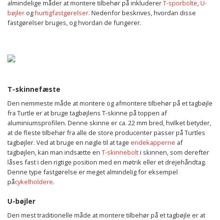
almindelige måder at montere tilbehør på inkluderer
T-sporbolte
,
U-
bøjler
og
hurtigfastgørelser
. Nedenfor beskrives, hvordan disse
fastgørelser bruges, og hvordan de fungerer.
T-skinnefæste
Den nemmeste måde at montere og afmontere tilbehør på et tagbøjle
fra Turtle er at bruge tagbøjlens T-skinne på toppen af
aluminiumsprofilen. Denne skinne er ca. 22 mm bred, hvilket betyder,
at de fleste tilbehør fra alle de store producenter passer på Turtles
tagbøjler. Ved at bruge en nøgle til at tage
endekapperne
af
tagbøjlen, kan man indsætte en
T-skinnebolt
i skinnen, som derefter
låses fast i den rigtige position med en møtrik eller et drejehåndtag.
Denne type fastgørelse er meget almindelig for eksempel
på
cykelholdere
.
U-bøjler
Den mest traditionelle måde at montere tilbehør på et tagbøjle er at