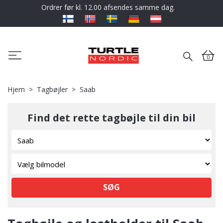
Ordrer før kl. 12.00 afsendes samme dag.
0
Hjem
Tagbøjler
Saab
Find det rette tagbøjle til din bil
SØG