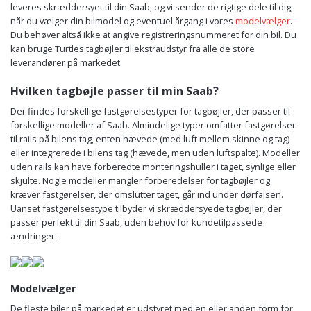
leveres skræddersyet til din Saab, og vi sender de rigtige dele til dig,
når du vælger din bilmodel og eventuel årgang i vores
modelvælger
.
Du behøver altså ikke at angive registreringsnummeret for din bil. Du
kan bruge Turtles tagbøjler til ekstraudstyr fra alle de store
leverandører på markedet.
Hvilken tagbøjle passer til min Saab?
Der findes forskellige fastgørelsestyper for tagbøjler, der passer til
forskellige modeller af Saab. Almindelige typer omfatter fastgørelser
til rails på bilens tag, enten hævede (med luft mellem skinne og tag)
eller integrerede i bilens tag (hævede, men uden luftspalte). Modeller
uden rails kan have forberedte monteringshuller i taget, synlige eller
skjulte. Nogle modeller mangler forberedelser for tagbøjler og
kræver fastgørelser, der omslutter taget, går ind under dørfalsen.
Uanset fastgørelsestype tilbyder vi skræddersyede tagbøjler, der
passer perfekt til din Saab, uden behov for kundetilpassede
ændringer.
Modelvælger
De fleste biler på markedet er udstyret med en eller anden form for