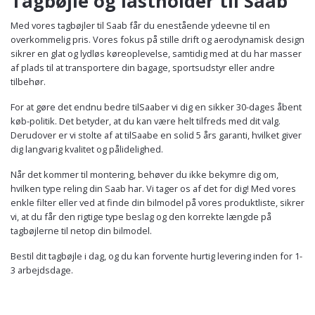
Tagbøjle og lastholder til Saab
Med vores tagbøjler til Saab får du enestående ydeevne til en
overkommelig pris. Vores fokus på stille drift og aerodynamisk design
sikrer en glat og lydløs køreoplevelse, samtidig med at du har masser
af plads til at transportere din bagage, sportsudstyr eller andre
tilbehør.
For at gøre det endnu bedre tilSaaber vi dig en sikker 30-dages åbent
køb-politik. Det betyder, at du kan være helt tilfreds med dit valg.
Derudover er vi stolte af at tilSaabe en solid 5 års garanti, hvilket giver
dig langvarig kvalitet og pålidelighed.
Når det kommer til montering, behøver du ikke bekymre dig om,
hvilken type reling din Saab har. Vi tager os af det for dig! Med vores
enkle filter eller ved at finde din bilmodel på vores produktliste, sikrer
vi, at du får den rigtige type beslag og den korrekte længde på
tagbøjlerne til netop din bilmodel.
Bestil dit tagbøjle i dag, og du kan forvente hurtig levering inden for 1-
3 arbejdsdage.