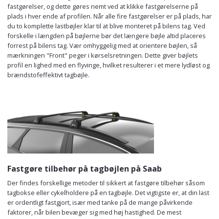
fastgørelser, og dette gøres nemt ved at klikke fastgørelserne på
plads i hver ende af profilen. Når alle fire fastgørelser er på plads, har
du to komplette lastbøjler klar til at blive monteret på bilens tag. Ved
forskelle i længden på bøjlerne bør det længere bøjle altid placeres
forrest på bilens tag. Vær omhyggelig med at orientere bøjlen, så
mærkningen "Front" peger i kørselsretningen. Dette giver bøjlets
profil en lighed med en flyvinge, hvilket resulterer i et mere lydløst og
brændstofeffektivt tagbøjle.
Fastgøre tilbehør på tagbøjlen på Saab
Der findes forskellige metoder til sikkert at fastgøre tilbehør såsom
tagbokse eller cykelholdere på en tagbøjle. Det vigtigste er, at din last
er ordentligt fastgjort, især med tanke på de mange påvirkende
faktorer, når bilen bevæger sig med høj hastighed. De mest