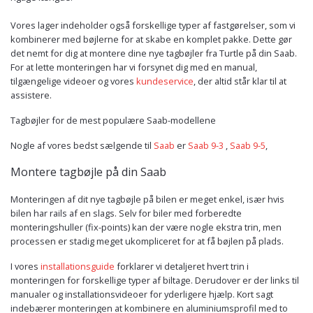
Vores lager indeholder også forskellige typer af fastgørelser, som vi
kombinerer med bøjlerne for at skabe en komplet pakke. Dette gør
det nemt for dig at montere dine nye tagbøjler fra Turtle på din Saab.
For at lette monteringen har vi forsynet dig med en manual,
tilgængelige videoer og vores
kundeservice
, der altid står klar til at
assistere.
Tagbøjler for de mest populære Saab-modellene
Nogle af vores bedst sælgende til
Saab
er
Saab 9-3
,
Saab 9-5
,
Montere tagbøjle på din Saab
Monteringen af dit nye tagbøjle på bilen er meget enkel, især hvis
bilen har rails af en slags. Selv for biler med forberedte
monteringshuller (fix-points) kan der være nogle ekstra trin, men
processen er stadig meget ukompliceret for at få bøjlen på plads.
I vores
installationsguide
forklarer vi detaljeret hvert trin i
monteringen for forskellige typer af biltage. Derudover er der links til
manualer og installationsvideoer for yderligere hjælp. Kort sagt
indebærer monteringen at kombinere en aluminiumsprofil med to