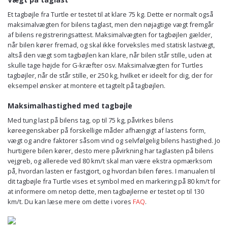
Et tagbøjle fra Turtle er testet til at klare 75 kg. Dette er normalt også
maksimalvægten for bilens taglast, men den nøjagtige vægt fremgår
af bilens registreringsattest. Maksimalvægten for tagbøjlen gælder,
når bilen kører fremad, og skal ikke forveksles med statisk lastvægt,
altså den vægt som tagbøjlen kan klare, når bilen står stille, uden at
skulle tage højde for G-kræfter osv. Maksimalvægten for Turtles
tagbøjler, når de står stille, er 250 kg, hvilket er ideelt for dig, der for
eksempel ønsker at montere et tagtelt på tagbøjlen.
Maksimalhastighed med tagbøjle
Med tung last på bilens tag, op til 75 kg, påvirkes bilens
køreegenskaber på forskellige måder afhængigt af lastens form,
vægt og andre faktorer såsom vind og selvfølgelig bilens hastighed. Jo
hurtigere bilen kører, desto mere påvirkning har taglasten på bilens
vejgreb, og allerede ved 80 km/t skal man være ekstra opmærksom
på, hvordan lasten er fastgjort, og hvordan bilen føres. I manualen til
dit tagbøjle fra Turtle vises et symbol med en markering på 80 km/t for
at informere om netop dette, men tagbøjlerne er testet op til 130
km/t. Du kan læse mere om dette i vores
FAQ
.