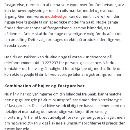
fastgørelse, normalt en af de nævnte typer ovenfor. Det betyder, at vi
kun behøver oplysninger om din bils mærke, model og eventuel
årgang. Gennem vores
modelvælger
kan du nemt filtrere frem den
rigtige type tagbøjle til din specifikke model fra Saab. Nogle gange
findes der variationer af fastgørelser til samme bilmodel, og i
sådanne tilfælde skal du foretage et yderligere valg, før du afslutter
din bestilling. Dette valg foretages direkte på produktsiden, lige ved
købsknappen.
Hvis du er usikker, kan du altid ringe til vores kundeservice på
telefonnummer +46 19-227 237 for personlig assistance. Når du
kontakter os, har vi også mulighed for at hjælpe dig med at finde det
korrekte tagbøjle til din bil ved at bruge bilens registreringsnummer.
Kombination af bøjler og fastgørelser
Nu når vi har oplysningerne om din bilmodel fra Saab, kan vi matche
den rigtige længde på aluminiumsprofilerne med den korrekte type
af fastgørelser. Disse vil blive sendt til dig i en kasse sammen med en
detaljeret manual og de nødvendige værktøjer til en smidig
montering. Vi har et bredt udvalg af forskellige længder på lager, men
om nødvendigt kan vi også skære aluminiumsprofilerne til præcis den
rigtige længde.