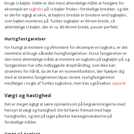
bruge U-bøjler. Dette er den mest almindelige måde at fastgøre for
eksempel en
tagboks
på. U-bøjler findes i forskellige bredder, og det
er derfor vigtigt at sikre, at bøjlens bredde er bredere end tagbøjlen,
som bøjlen monteres på. Turtles tagbøjler er 69 mm brede, så
almindelige U-bøjler, der er ca. 80-90 mm brede, passer perfekt.
Hurtigfastgørelser
For hurtigt at montere og afmontere for eksempel en tagboks, er det
nemmest at bruge såkaldte hurtigfastgørelser. Disse fastgørelser er
den mest almindelige måde at montere en tagboks på tagbøjler på, og
fastgørelsen har ofte indbyggede drejehåndtag, som ikke kan
strammes for hårdt, da de har en momentfunktion, der hjælper dig
med at stramme fastgørelsen tilpas stramt. Hurtigfastgørelser
medfølger i nogle af Turtles tagbokse, men kan også købes
separat
.
Vægt og hastighed
Det er meget vigtigt at være opmærksom på begrænsningerne med
hensyn til vægt og hastighed. Din bil kører fremad med høje
hastigheder, og last på taget påvirker køreegenskaberne på
forskellige måder.
Vægt på taglast