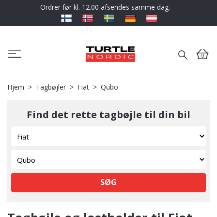
Ordrer før kl. 12.00 afsendes samme dag.
0
Hjem
Tagbøjler
Fiat
Qubo
Find det rette tagbøjle til din bil
SØG