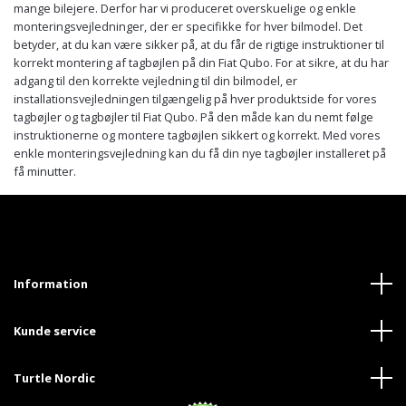
mange bilejere. Derfor har vi produceret overskuelige og enkle
monteringsvejledninger, der er specifikke for hver bilmodel. Det
betyder, at du kan være sikker på, at du får de rigtige instruktioner til
korrekt montering af tagbøjlen på din Fiat Qubo. For at sikre, at du har
adgang til den korrekte vejledning til din bilmodel, er
installationsvejledningen tilgængelig på hver produktside for vores
tagbøjler og tagbøjler til Fiat Qubo. På den måde kan du nemt følge
instruktionerne og montere tagbøjlen sikkert og korrekt. Med vores
enkle monteringsvejledning kan du få din nye tagbøjler installeret på
få minutter.
Information
Kunde service
Turtle Nordic