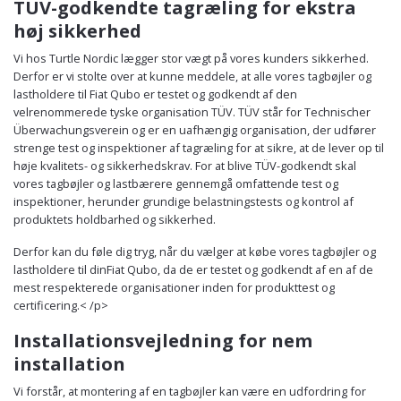
TÜV-godkendte tagræling for ekstra
høj sikkerhed
Vi hos Turtle Nordic lægger stor vægt på vores kunders sikkerhed.
Derfor er vi stolte over at kunne meddele, at alle vores tagbøjler og
lastholdere til Fiat Qubo er testet og godkendt af den
velrenommerede tyske organisation TÜV. TÜV står for Technischer
Überwachungsverein og er en uafhængig organisation, der udfører
strenge test og inspektioner af tagræling for at sikre, at de lever op til
høje kvalitets- og sikkerhedskrav. For at blive TÜV-godkendt skal
vores tagbøjler og lastbærere gennemgå omfattende test og
inspektioner, herunder grundige belastningstests og kontrol af
produktets holdbarhed og sikkerhed.
Derfor kan du føle dig tryg, når du vælger at købe vores tagbøjler og
lastholdere til dinFiat Qubo, da de er testet og godkendt af en af de
mest respekterede organisationer inden for produkttest og
certificering.< /p>
Installationsvejledning for nem
installation
Vi forstår, at montering af en tagbøjler kan være en udfordring for