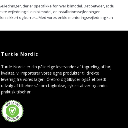
ejledninger, der er specifikke for hver bilmodel. Det betyder, at du
ekte vejledning til din bilmodel, er installationsvejledningen
øjlen sikkert og korrekt. Med vores enkle monteringsvejledning kan
Turtle Nordic
Turtle Nordic er din pålidelige leverandør af tagræling af høj
kvalitet. Vi importerer vores egne produkter til direkte
levering fra vores lager i Örebro og tilbyder også et bredt
udvalg af tilbehør såsom tagbokse, cykelstativer og andet
praktisk tilbehør.