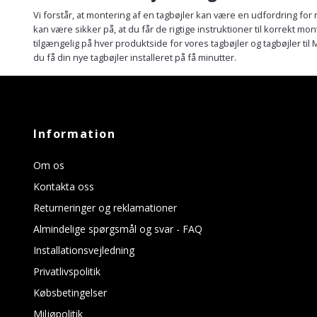
Vi forstår, at montering af en tagbøjler kan være en udfordring for
kan være sikker på, at du får de rigtige instruktioner til korrekt mon
tilgængelig på hver produktside for vores tagbøjler og tagbøjler t
du få din nye tagbøjler installeret på få minutter.
Information
Om os
Kontakta oss
Returneringer og reklamationer
Almindelige spørgsmål og svar - FAQ
Installationsvejledning
Privatlivspolitik
Købsbetingelser
Miljøpolitik