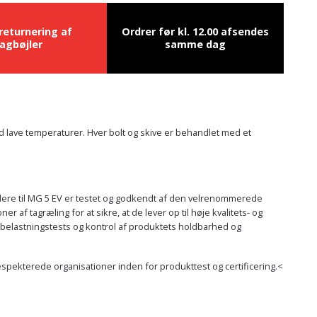
 returnering af
Ordrer før kl. 12.00 afsendes
agbøjler
samme dag
ved lave temperaturer. Hver bolt og skive er behandlet med et
oldere til MG 5 EV er testet og godkendt af den velrenommerede
f tagræling for at sikre, at de lever op til høje kvalitets- og
 belastningstests og kontrol af produktets holdbarhed og
respekterede organisationer inden for produkttest og certificering.<