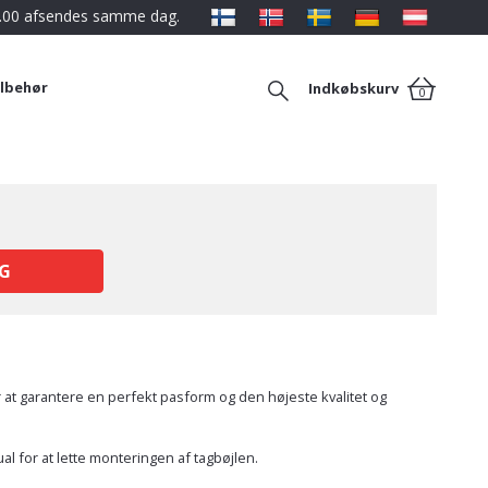
12.00 afsendes samme dag.
ilbehør
Indkøbskurv
0
G
 at garantere en perfekt pasform og den højeste kvalitet og
l for at lette monteringen af tagbøjlen.