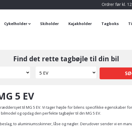
Ordrer før kl. 
Cykelholder
Skiholder
Kajakholder
Tagboks
T
Find det rette tagbøjle til din bil
SØ
 MG 5 EV
ræddersyet til MG 5 EV. Vi tager højde for bilens specifikke egenskaber for
n bilmodel og opdag den perfekte tagbøjler til din MG 5 EV.
e beslag, to aluminiumsskinner, låse og nøgler. Derudover sender vi en manua