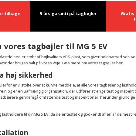
e-tilbage-
5 års garanti på tagbøjler
Gratis
i
t
 vores tagbøjler til MG 5 EV
g plastdelene er støbt af højkvalitets ABS-plast, som giver holdbarhed selv 
, hvor der bruges salt på vores veje. Læs mere om vores tagbøjler her.
a høj sikkerhed
Derfor er vi stolte over at kunne meddele, at alle vores tagbøjler og lasth
 og er en uafhængig organisation, der udfører strenge test og inspektioner a
g lastbærere gennemgå omfattende test og inspektioner, herunder grundige
og lastholdere til dinMG 5 EV, da de er testet og godkendt af en af de mest 
tallation