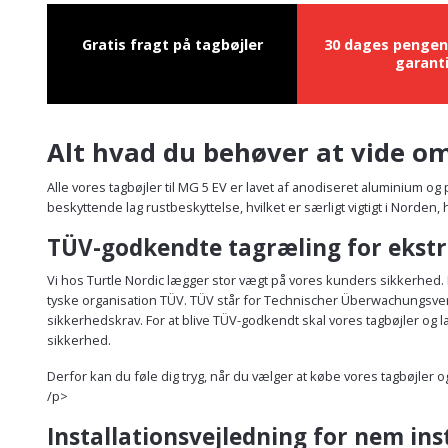
Gratis fragt på tagbøjler
30 dages pengen
garant
Alt hvad du behøver at vide om
Alle vores tagbøjler til MG 5 EV er lavet af anodiseret aluminium o
beskyttende lag rustbeskyttelse, hvilket er særligt vigtigt i Norden
TÜV-godkendte tagræling for ekstr
Vi hos Turtle Nordic lægger stor vægt på vores kunders sikkerhed. 
tyske organisation TÜV. TÜV står for Technischer Überwachungsverein
sikkerhedskrav. For at blive TÜV-godkendt skal vores tagbøjler o
sikkerhed.
Derfor kan du føle dig tryg, når du vælger at købe vores tagbøjler 
/p>
Installationsvejledning for nem ins