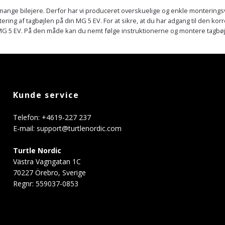
 mange bilejere. Derfor har vi produceret overskuelige og enkle monteringsv
tering af tagbøjlen på din MG 5 EV. For at sikre, at du har adgang til den korr
il MG 5 EV. På den måde kan du nemt følge instruktionerne og montere tagb
Kunde service
Telefon: +4619-227 237
E-mail:
support@turtlenordic.com
Turtle Nordic
Västra Vagngatan 1C
70227 Örebro, Sverige
Regnr: 559037-0853