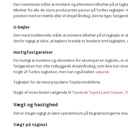
Den nemmeste måde at montere og afmontere tilbehør på et tagbøjle
tilbehør fra alle de store producenter passer på Turtles tagbøjler. V
position med en møtrik eller et drejehåndtag. Denne type fastgøre
U-bøjler
Den mest traditionelle måde at montere tilbehør på et tagbøjle er 
derfor vigtigt at sikre, at bøjlens bredde er bredere end tagbøjlen
Hurtigfastgørelser
For hurtigt at montere og afmontere for eksempel en tagboks, er d
fastgørelsen har ofte indbyggede drejehåndtag, som ikke kan stram
nogle af Turtles tagbokse, men kan også købes
separat
.
Tagbøjler for de mest populære Toyota-modellene
Nogle af vores bedst sælgende til
Toyota
er
Toyota Land Cruiser
,
T
Vægt og hastighed
Det er meget vigtigt at være opmærksom på begrænsningerne med he
Vægt på taglast