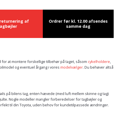
 returnering af
Ordrer før kl. 12.00 afsendes
agbøjler
samme dag
d for at montere forskellige tilbehør på taget, såsom
cykelholdere
,
n bilmodel og eventuel årgang i vores
modelvælger
. Du behøver altså
 rails på bilens tag, enten hævede (med luft mellem skinne og tag)
kjulte. Nogle modeller mangler forberedelser for tagbøjler og
erfekt til din Toyota, uden behov for kundetilpassede ændringer.