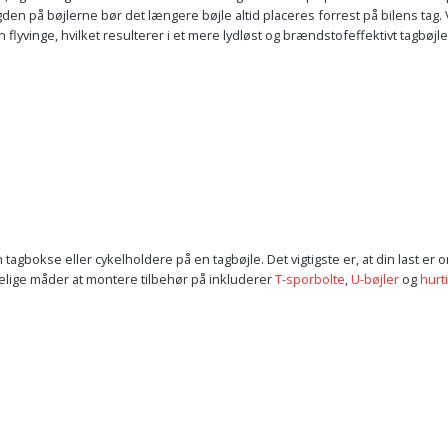
 længden på bøjlerne bør det længere bøjle altid placeres forrest på bilens 
 flyvinge, hvilket resulterer i et mere lydløst og brændstofeffektivt tagbøjle
m tagbokse eller cykelholdere på en tagbøjle. Det vigtigste er, at din last e
elige måder at montere tilbehør på inkluderer
T-sporbolte
,
U-bøjler
og
hurt