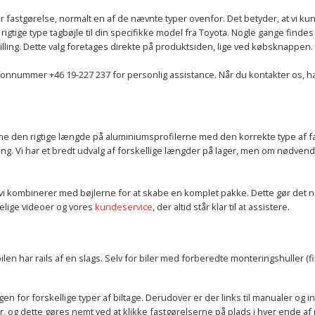
or fastgørelse, normalt en af de nævnte typer ovenfor. Det betyder, at vi 
igtige type tagbøjle til din specifikke model fra Toyota. Nogle gange findes
stilling. Dette valg foretages direkte på produktsiden, lige ved købsknappen.
lefonnummer +46 19-227 237 for personlig assistance. Når du kontakter os, h
che den rigtige længde på aluminiumsprofilerne med den korrekte type af fas
ng. Vi har et bredt udvalg af forskellige længder på lager, men om nødvendi
vi kombinerer med bøjlerne for at skabe en komplet pakke. Dette gør det nem
gelige videoer og vores
kundeservice
, der altid står klar til at assistere.
ilen har rails af en slags. Selv for biler med forberedte monteringshuller (
ingen for forskellige typer af biltage. Derudover er der links til manualer og 
g dette gøres nemt ved at klikke fastgørelserne på plads i hver ende af pro