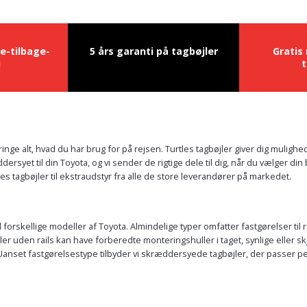
e-tilbage-
5 års garanti på tagbøjler
Gratis
i
t
nge alt, hvad du har brug for på rejsen. Turtles tagbøjler giver dig mulighe
syet til din Toyota, og vi sender de rigtige dele til dig, når du vælger di
es tagbøjler til ekstraudstyr fra alle de store leverandører på markedet.
l forskellige modeller af Toyota. Almindelige typer omfatter fastgørelser til
ler uden rails kan have forberedte monteringshuller i taget, synlige eller s
 Uanset fastgørelsestype tilbyder vi skræddersyede tagbøjler, der passer p