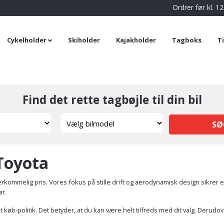
Ordrer før kl. 
Cykelholder
Skiholder
Kajakholder
Tagboks
T
Find det rette tagbøjle til din bil
SØ
 Toyota
rkommelig pris. Vores fokus på stille drift og aerodynamisk design sikrer 
ør.
øb-politik. Det betyder, at du kan være helt tilfreds med dit valg. Derudover e