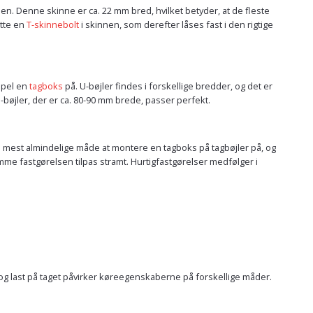
n. Denne skinne er ca. 22 mm bred, hvilket betyder, at de fleste
tte en
T-skinnebolt
i skinnen, som derefter låses fast i den rigtige
mpel en
tagboks
på. U-bøjler findes i forskellige bredder, og det er
-bøjler, der er ca. 80-90 mm brede, passer perfekt.
n mest almindelige måde at montere en tagboks på tagbøjler på, og
e fastgørelsen tilpas stramt. Hurtigfastgørelser medfølger i
g last på taget påvirker køreegenskaberne på forskellige måder.