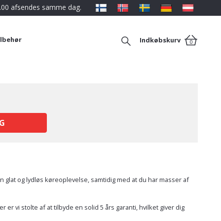
12.00 afsendes samme dag.
ilbehør
Indkøbskurv
0
G
en glat og lydløs køreoplevelse, samtidig med at du har masser af
r vi stolte af at tilbyde en solid 5 års garanti, hvilket giver dig