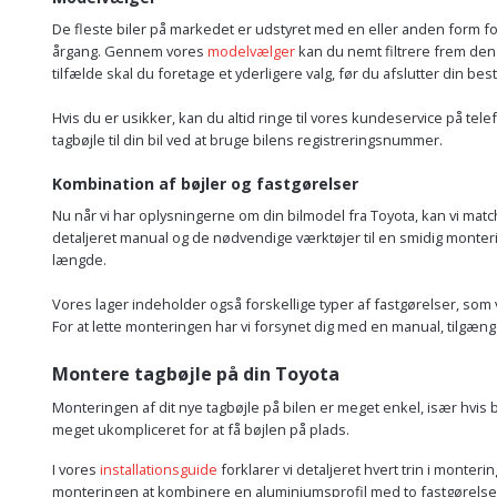
De fleste biler på markedet er udstyret med en eller anden form f
årgang. Gennem vores
modelvælger
kan du nemt filtrere frem den r
tilfælde skal du foretage et yderligere valg, før du afslutter din be
Hvis du er usikker, kan du altid ringe til vores kundeservice på te
tagbøjle til din bil ved at bruge bilens registreringsnummer.
Kombination af bøjler og fastgørelser
Nu når vi har oplysningerne om din bilmodel fra Toyota, kan vi mat
detaljeret manual og de nødvendige værktøjer til en smidig monteri
længde.
Vores lager indeholder også forskellige typer af fastgørelser, som 
For at lette monteringen har vi forsynet dig med en manual, tilgæn
Montere tagbøjle på din Toyota
Monteringen af dit nye tagbøjle på bilen er meget enkel, især hvis b
meget ukompliceret for at få bøjlen på plads.
I vores
installationsguide
forklarer vi detaljeret hvert trin i monter
monteringen at kombinere en aluminiumsprofil med to fastgørelser, o