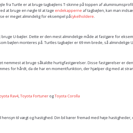
 fra Turtle er at bruge tagbøjlens T-skinne på toppen af aluminiumsprofile
ed at bruge en nøgle til at tage
endekapperne
af tagbøjlen, kan man indsæ
lse er meget almindelig for eksempel på
cykelholdere
.
at bruge U-bøjler. Dette er den mest almindelige måde at fastgøre for ekse
, som bøjlen monteres på. Turtles tagbøjler er 69 mm brede, så almindelige U
et nemmest at bruge såkaldte hurtigfastgørelser. Disse fastgørelser er de
mes for hårdt, da de har en momentfunktion, der hjælper dig med at stramm
oyota Rav4
,
Toyota Fortuner
og
Toyota Corolla
nsyn til vægt og hastighed. Din bil kører fremad med høje hastigheder, o