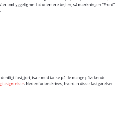
tag. Vær omhyggelig med at orientere bøjlen, så mærkningen "Front"
.
r ordentligt fastgjort, især med tanke på de mange påvirkende
igfastgørelser
. Nedenfor beskrives, hvordan disse fastgørelser