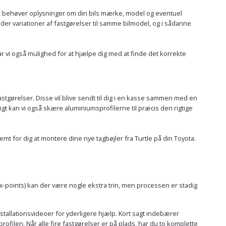
kun behøver oplysninger om din bils mærke, model og eventuel
 der variationer af fastgørelser til samme bilmodel, og i sådanne
ar vi også mulighed for at hjælpe dig med at finde det korrekte
tgørelser. Disse vil blive sendt til dig i en kasse sammen med en
gt kan vi også skære aluminiumsprofilerne til præcis den rigtige
t for dig at montere dine nye tagbøjler fra Turtle på din Toyota.
fix-points) kan der være nogle ekstra trin, men processen er stadig
installationsvideoer for yderligere hjælp. Kort sagt indebærer
filen. Når alle fire fastgørelser er på plads, har du to komplette