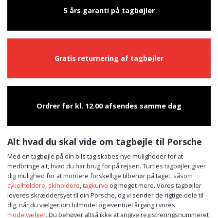
5 års garanti på tagbøjler
Gratis returnering af tagbøjler
Ordrer før kl. 12.00 afsendes samme dag
Alt hvad du skal vide om tagbøjle til Porsche
Med en tagbøjle på din bils tag skabes nye muligheder for at
medbringe alt, hvad du har brug for på rejsen. Turtles tagbøjler giver
dig mulighed for at montere forskellige tilbehør på taget, såsom
cykelholdere
,
skiholdere
,
tagkurve
og meget mere. Vores tagbøjler
leveres skræddersyet til din Porsche, og vi sender de rigtige dele til
dig, når du vælger din bilmodel og eventuel årgang i vores
modelvælger
. Du behøver altså ikke at angive registreringsnummeret