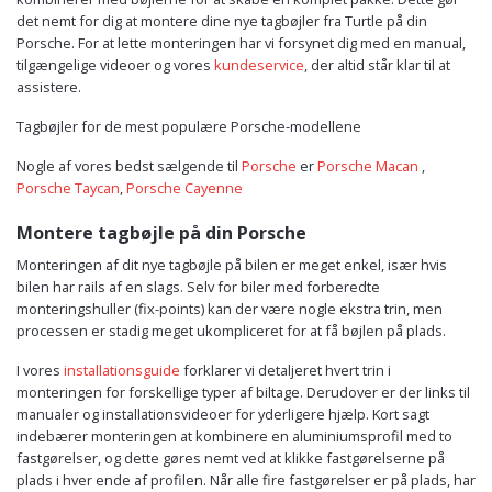
det nemt for dig at montere dine nye tagbøjler fra Turtle på din
Porsche. For at lette monteringen har vi forsynet dig med en manual,
tilgængelige videoer og vores
kundeservice
, der altid står klar til at
assistere.
Tagbøjler for de mest populære Porsche-modellene
Nogle af vores bedst sælgende til
Porsche
er
Porsche Macan
,
Porsche Taycan
,
Porsche Cayenne
Montere tagbøjle på din Porsche
Monteringen af dit nye tagbøjle på bilen er meget enkel, især hvis
bilen har rails af en slags. Selv for biler med forberedte
monteringshuller (fix-points) kan der være nogle ekstra trin, men
processen er stadig meget ukompliceret for at få bøjlen på plads.
I vores
installationsguide
forklarer vi detaljeret hvert trin i
monteringen for forskellige typer af biltage. Derudover er der links til
manualer og installationsvideoer for yderligere hjælp. Kort sagt
indebærer monteringen at kombinere en aluminiumsprofil med to
fastgørelser, og dette gøres nemt ved at klikke fastgørelserne på
plads i hver ende af profilen. Når alle fire fastgørelser er på plads, har