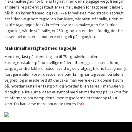
maksimalvægten for bilens taglast, men den nøjagtige vægt fremgår
af bilens registreringsattest. Maksimalvægten for tagbøjlen gælder,
når bilen kører fremad, og skal ikke forveksles med statisk lastvægt,
altså den vægt som tagbøjlen kan klare, når bilen står stille, uden at
skulle tage højde for G-kræfter osv. Maksimalvægten for Turtles
tagbøjler, når de står stille, er 250 kg, hvilket er ideelt for dig, der for
eksempel ønsker at montere et tagtelt på tagbøjlen.
Maksimalhastighed med tagbøjle
Med tung last på bilens tag, op til 75 kg, påvirkes bilens
køreegenskaber på forskellige måder afhængigt af lastens form,
vægt og andre faktorer såsom vind og selvfølgelig bilens hastighed. Jo
hurtigere bilen kører, desto mere påvirkning har taglasten på bilens
vejgreb, og allerede ved 80 km/t skal man være ekstra opmærksom
på, hvordan lasten er fastgjort, og hvordan bilen føres. I manualen til
dit tagbøjle fra Turtle vises et symbol med en markering på 80 km/t for
at informere om netop dette, men tagbøjlerne er testet op til 130
km/t. Du kan læse mere om dette i vores
FAQ
.