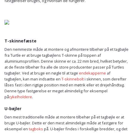
fastgørelser bruges, og hvordan de fungerer.
T-skinnefæste
Den nemmeste måde at montere og afmontere tilbehør på et tagbøjle
fra Turtle er at bruge tagbøjlens T-skinne på toppen af
aluminiumsprofilen. Denne skinne er ca. 22 mm bred, hvilket betyder,
at de fleste tilbehør fra alle de store producenter passer på Turtles
tagbøjler. Ved at bruge en nøgle til at tage
endekapperne
af
tagbøjlen, kan man indsætte en
T-skinnebolt
i skinnen, som derefter
låses fast i den rigtige position med en møtrik eller et drejehåndtag.
Denne type fastgørelse er meget almindelig for eksempel
på
cykelholdere
.
U-bøjler
Den mest traditionelle måde at montere tilbehør på et tagbøjle er at
bruge U-bøjler. Dette er den mest almindelige måde at fastgøre for
eksempel en
tagboks
på. U-bøjler findes i forskellige bredder, og det