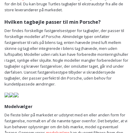
for din bil. Du kan bruge Turtles tagbøjler til ekstraudstyr fra alle de
store leverandører på markedet.
Hvilken tagbøjle passer til min Porsche?
Der findes forskellige fastgørelsestyper for tagbøjler, der passer til
forskellige modeller af Porsche. Almindelige typer omfatter
fastgørelser til rails på bilens tag, enten hævede (med luft mellem
skinne og tag) eller integrerede i bilens tag (hævede, men uden
luftspalte). Modeller uden rails kan have forberedte monteringshuller
i taget, synlige eller skjulte. Nogle modeller mangler forberedelser for
tagbøjler og kræver fastgørelser, der omslutter taget, går ind under
dørfalsen. Uanset fastgørelsestype tilbyder vi skræddersyede
tagbøjler, der passer perfekt til din Porsche, uden behov for
kundetilpassede ændringer.
Modelvælger
De fleste biler på markedet er udstyret med en eller anden form for
fastgørelse, normalt en af de nævnte typer ovenfor. Det betyder, at vi
kun behøver oplysninger om din bils mærke, model og eventuel
årgang. Gennem vores
modelvælger
kan du nemt filtrere frem den