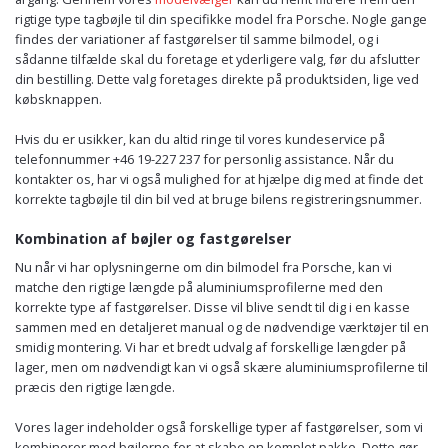
rigtige type tagbøjle til din specifikke model fra Porsche. Nogle gange
findes der variationer af fastgørelser til samme bilmodel, og i
sådanne tilfælde skal du foretage et yderligere valg, før du afslutter
din bestilling. Dette valg foretages direkte på produktsiden, lige ved
købsknappen.
Hvis du er usikker, kan du altid ringe til vores kundeservice på
telefonnummer +46 19-227 237 for personlig assistance. Når du
kontakter os, har vi også mulighed for at hjælpe dig med at finde det
korrekte tagbøjle til din bil ved at bruge bilens registreringsnummer.
Kombination af bøjler og fastgørelser
Nu når vi har oplysningerne om din bilmodel fra Porsche, kan vi
matche den rigtige længde på aluminiumsprofilerne med den
korrekte type af fastgørelser. Disse vil blive sendt til dig i en kasse
sammen med en detaljeret manual og de nødvendige værktøjer til en
smidig montering. Vi har et bredt udvalg af forskellige længder på
lager, men om nødvendigt kan vi også skære aluminiumsprofilerne til
præcis den rigtige længde.
Vores lager indeholder også forskellige typer af fastgørelser, som vi
kombinerer med bøjlerne for at skabe en komplet pakke. Dette gør