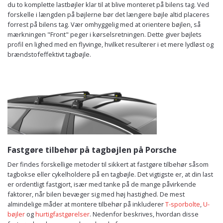
du to komplette lastbøjler klar til at blive monteret på bilens tag. Ved
forskelle i længden på bøjlerne bør det længere bøjle altid placeres
forrest på bilens tag. Vær omhyggelig med at orientere bøjlen, så
mærkningen "Front" peger i kørselsretningen. Dette giver bøjlets
profil en lighed med en flyvinge, hvilket resulterer i et mere lydløst og
brændstofeffektivt tagbøjle.
Fastgøre tilbehør på tagbøjlen på Porsche
Der findes forskellige metoder til sikkert at fastgøre tilbehør såsom
tagbokse eller cykelholdere på en tagbøjle. Det vigtigste er, at din last
er ordentligt fastgjort, især med tanke på de mange påvirkende
faktorer, når bilen bevæger sig med høj hastighed. De mest
almindelige måder at montere tilbehør på inkluderer
T-sporbolte
,
U-
bøjler
og
hurtigfastgørelser
. Nedenfor beskrives, hvordan disse