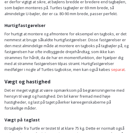
er derfor vigtigt at sikre, at bøjlens bredde er bredere end tagbøjlen,
som bøjlen monteres på. Turtles tagbøjler er 69 mm brede, så
almindelige U-bøjler, der er ca. 80-90 mm brede, passer perfekt.
Hurtigfastgørelser
For hurtigt at montere og afmontere for eksempel en tagboks, er det
nemmest at bruge såkaldte hurtigfastgørelser. Disse fastgørelser er
den mest almindelige måde at montere en tagboks på tagbøjler på, og
fastgørelsen har ofte indbyggede drejehåndtag, som ikke kan
strammes for hårdt, da de har en momentfunktion, der hjælper dig
med at stramme fastgørelsen tilpas stramt. Hurtigfastgørelser
medfølger i nogle af Turtles tagbokse, men kan også købes
separat
.
Vægt og hastighed
Det er meget vigtigt at være opmærksom på begrænsningerne med
hensyn til vægt og hastighed. Din bil kører fremad med høje
hastigheder, og last på taget påvirker køreegenskaberne på
forskellige måder.
Vægt på taglast
Et tagbøjle fra Turtle er testet til at klare 75 kg. Dette er normalt også