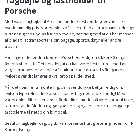
Tagbøjle og lastholder til
Porsche
Med vores tagbøjler til Porsche får du enestående ydeevne til en
overkommelig pris. Vores fokus på stille drift og aerodynamisk design
sikrer en glat og lydløs køreoplevelse, samtidig med at du har masser
af plads til at transportere din bagage, sportsudstyr eller andre
tilbehør.
For at gøre det endnu bedre tilPorscheer vi dig en sikker 30-dages
åbent køb-politik. Det betyder, at du kan være helt tilfreds med dit
valg. Derudover er vi stolte af at tilPorschee en solid 5 års garanti,
hvilket giver dig langvarig kvalitet og pålidelighed.
Når det kommer til montering, behøver du ikke bekymre dig om,
hvilken type reling din Porsche har. Vi tager os af det for dig! Med
vores enkle filter eller ved at finde din bilmodel på vores produktliste,
sikrer vi, at du får den rigtige type beslag og den korrekte længde på
tagbøjlerne til netop din bilmodel.
Bestil dit tagbøjle i dag, og du kan forvente hurtig levering inden for 1-
3 arbejdsdage.