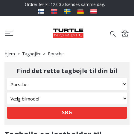
Ordrer før kl. 12.00 afsendes samme dag.
0
Hjem
Tagbøjler
Porsche
Find det rette tagbøjle til din bil
SØG