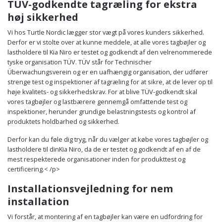
TÜV-godkendte tagræling for ekstra
høj sikkerhed
Vi hos Turtle Nordic lægger stor vægt på vores kunders sikkerhed.
Derfor er vi stolte over at kunne meddele, at alle vores tagbøjler og
lastholdere til Kia Niro er testet og godkendt af den velrenommerede
tyske organisation TÜV. TÜV står for Technischer
Überwachungsverein og er en uafhængig organisation, der udfører
strenge test og inspektioner af tagræling for at sikre, at de lever op til
høje kvalitets- og sikkerhedskrav. For at blive TÜV-godkendt skal
vores tagbøjler og lastbærere gennemgå omfattende test og
inspektioner, herunder grundige belastningstests og kontrol af
produktets holdbarhed og sikkerhed.
Derfor kan du føle dig tryg, når du vælger at købe vores tagbøjler og
lastholdere til dinKia Niro, da de er testet og godkendt af en af de
mest respekterede organisationer inden for produkttest og
certificering.< /p>
Installationsvejledning for nem
installation
Vi forstår, at montering af en tagbøjler kan være en udfordring for