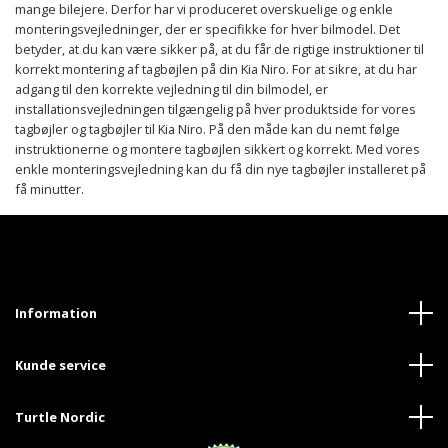
mange bilejere. Derfor har vi produceret overskuelige og enkle
monteringsvejledninger, der er specifikke for hver bilmodel. Det
betyder, at du kan være sikker på, at du får de rigtige instruktioner til
korrekt montering af tagbøjlen på din Kia Niro. For at sikre, at du har
adgang til den korrekte vejledning til din bilmodel, er
installationsvejledningen tilgængelig på hver produktside for vores
tagbøjler og tagbøjler til Kia Niro. På den måde kan du nemt følge
instruktionerne og montere tagbøjlen sikkert og korrekt. Med vores
enkle monteringsvejledning kan du få din nye tagbøjler installeret på
få minutter.
Information
Kunde service
Turtle Nordic