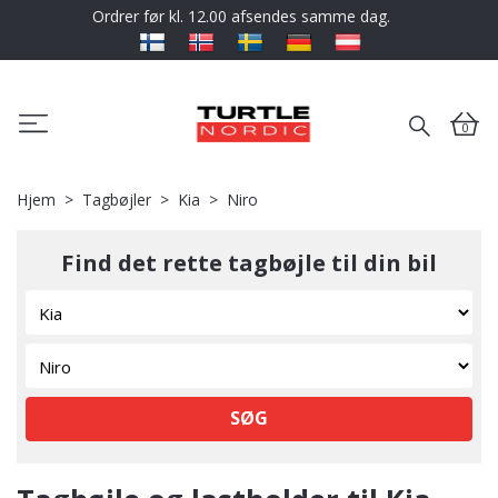
Ordrer før kl. 12.00 afsendes samme dag.
0
Hjem
Tagbøjler
Kia
Niro
Find det rette tagbøjle til din bil
SØG