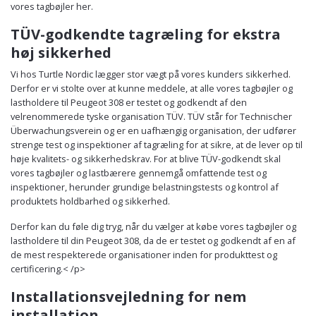
vores tagbøjler her.
TÜV-godkendte tagræling for ekstra
høj sikkerhed
Vi hos Turtle Nordic lægger stor vægt på vores kunders sikkerhed.
Derfor er vi stolte over at kunne meddele, at alle vores tagbøjler og
lastholdere til Peugeot 308 er testet og godkendt af den
velrenommerede tyske organisation TÜV. TÜV står for Technischer
Überwachungsverein og er en uafhængig organisation, der udfører
strenge test og inspektioner af tagræling for at sikre, at de lever op til
høje kvalitets- og sikkerhedskrav. For at blive TÜV-godkendt skal
vores tagbøjler og lastbærere gennemgå omfattende test og
inspektioner, herunder grundige belastningstests og kontrol af
produktets holdbarhed og sikkerhed.
Derfor kan du føle dig tryg, når du vælger at købe vores tagbøjler og
lastholdere til din Peugeot 308, da de er testet og godkendt af en af
de mest respekterede organisationer inden for produkttest og
certificering.< /p>
Installationsvejledning for nem
installation