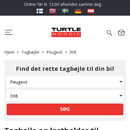
Ordrer før kl. 12.00 afsendes samme dag.
0
Hjem
Tagbøjler
Peugeot
308
Find det rette tagbøjle til din bil
SØG