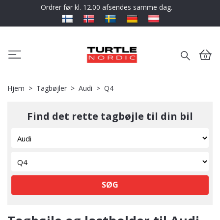
Ordrer før kl. 12.00 afsendes samme dag.
0
Hjem
Tagbøjler
Audi
Q4
Find det rette tagbøjle til din bil
SØG