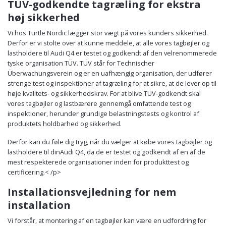
TÜV-godkendte tagræling for ekstra
høj sikkerhed
Vi hos Turtle Nordic lægger stor vægt på vores kunders sikkerhed.
Derfor er vi stolte over at kunne meddele, at alle vores tagbøjler og
lastholdere til Audi Q4 er testet og godkendt af den velrenommerede
tyske organisation TÜV. TÜV står for Technischer
Überwachungsverein og er en uafhængig organisation, der udfører
strenge test og inspektioner af tagræling for at sikre, at de lever op til
høje kvalitets- og sikkerhedskrav. For at blive TÜV-godkendt skal
vores tagbøjler og lastbærere gennemgå omfattende test og
inspektioner, herunder grundige belastningstests og kontrol af
produktets holdbarhed og sikkerhed.
Derfor kan du føle dig tryg, når du vælger at købe vores tagbøjler og
lastholdere til dinAudi Q4, da de er testet og godkendt af en af de
mest respekterede organisationer inden for produkttest og
certificering.< /p>
Installationsvejledning for nem
installation
Vi forstår, at montering af en tagbøjler kan være en udfordring for