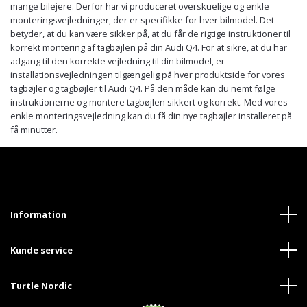
mange bilejere. Derfor har vi produceret overskuelige og enkle
monteringsvejledninger, der er specifikke for hver bilmodel. Det
betyder, at du kan være sikker på, at du får de rigtige instruktioner til
korrekt montering af tagbøjlen på din Audi Q4. For at sikre, at du har
adgang til den korrekte vejledning til din bilmodel, er
installationsvejledningen tilgængelig på hver produktside for vores
tagbøjler og tagbøjler til Audi Q4. På den måde kan du nemt følge
instruktionerne og montere tagbøjlen sikkert og korrekt. Med vores
enkle monteringsvejledning kan du få din nye tagbøjler installeret på
få minutter.
Information
Kunde service
Turtle Nordic