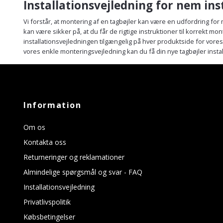
Installationsvejledning for nem ins
Vi forstår, at montering af en tagbøjler kan være en udfordring for
kan være sikker på, at du får de rigtige instruktioner til korrekt mon
installationsvejledningen tilgængelig på hver produktside for vore
vores enkle monteringsvejledning kan du få din nye tagbøjler instal
Information
Om os
Kontakta oss
Returneringer og reklamationer
Almindelige spørgsmål og svar - FAQ
Installationsvejledning
Privatlivspolitik
Købsbetingelser