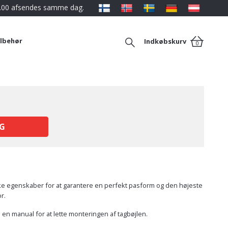
12.00 afsendes samme dag.
ilbehør
Indkøbskurv
0
G
ikke egenskaber for at garantere en perfekt pasform og den højeste
r.
 en manual for at lette monteringen af tagbøjlen.