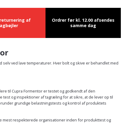
 returnering af
Ordrer før kl. 12.00 afsendes
agbøjler
samme dag
tor
hed selv ved lave temperaturer. Hver bolt og skive er behandlet med
ldere til Cupra Formentor er testet og godkendt af den
 og inspektioner af tagræling for at sikre, at de lever op til
erunder grundige belastningstests og kontrol af produktets
f de mest respekterede organisationer inden for produkttest og