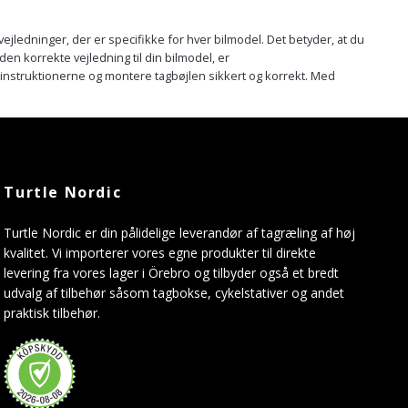
ejledninger, der er specifikke for hver bilmodel. Det betyder, at du
 den korrekte vejledning til din bilmodel, er
e instruktionerne og montere tagbøjlen sikkert og korrekt. Med
Turtle Nordic
Turtle Nordic er din pålidelige leverandør af tagræling af høj
kvalitet. Vi importerer vores egne produkter til direkte
levering fra vores lager i Örebro og tilbyder også et bredt
udvalg af tilbehør såsom tagbokse, cykelstativer og andet
praktisk tilbehør.