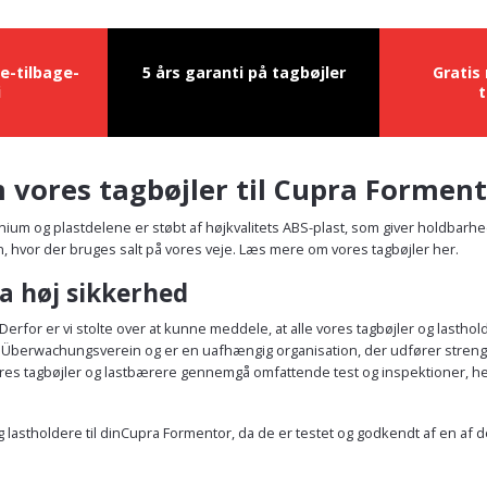
e-tilbage-
5 års garanti på tagbøjler
Gratis
i
t
 vores tagbøjler til Cupra Formen
minium og plastdelene er støbt af højkvalitets ABS-plast, som giver holdbar
den, hvor der bruges salt på vores veje. Læs mere om vores tagbøjler her.
a høj sikkerhed
erfor er vi stolte over at kunne meddele, at alle vores tagbøjler og lastho
erwachungsverein og er en uafhængig organisation, der udfører strenge test
 vores tagbøjler og lastbærere gennemgå omfattende test og inspektioner, h
 og lastholdere til dinCupra Formentor, da de er testet og godkendt af en a