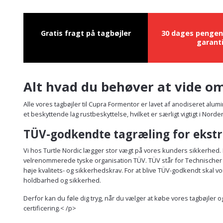
Gratis fragt på tagbøjler
30 dages pengen
garant
Alt hvad du behøver at vide om
Alle vores tagbøjler til Cupra Formentor er lavet af anodiseret alu
et beskyttende lag rustbeskyttelse, hvilket er særligt vigtigt i Nor
TÜV-godkendte tagræling for ekstr
Vi hos Turtle Nordic lægger stor vægt på vores kunders sikkerhed. D
velrenommerede tyske organisation TÜV. TÜV står for Technischer Üb
høje kvalitets- og sikkerhedskrav. For at blive TÜV-godkendt skal
holdbarhed og sikkerhed.
Derfor kan du føle dig tryg, når du vælger at købe vores tagbøjler
certificering.< /p>