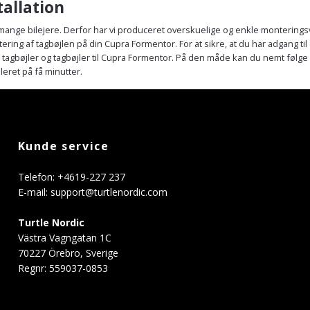
tallation
 mange bilejere. Derfor har vi produceret overskuelige og enkle monteringsv
tering af tagbøjlen på din Cupra Formentor. For at sikre, at du har adgang til
s tagbøjler og tagbøjler til Cupra Formentor. På den måde kan du nemt følg
leret på få minutter.
Kunde service
Telefon: +4619-227 237
E-mail:
support@turtlenordic.com
Turtle Nordic
Västra Vagngatan 1C
70227 Örebro, Sverige
Regnr: 559037-0853