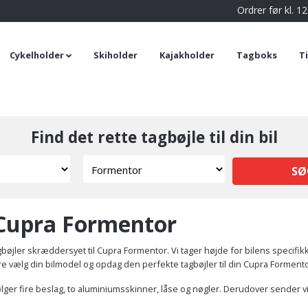
Ordrer før kl. 
Cykelholder
Skiholder
Kajakholder
Tagboks
T
Find det rette tagbøjle til din bil
SØ
l Cupra Formentor
bøjler skræddersyet til Cupra Formentor. Vi tager højde for bilens specif
bare vælg din bilmodel og opdag den perfekte tagbøjler til din Cupra Formento
lger fire beslag, to aluminiumsskinner, låse og nøgler. Derudover sender vi