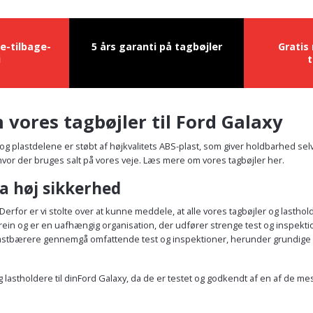
e-tilbage-
5 års garanti på tagbøjler
Gratis
i
t
 vores tagbøjler til Ford Galaxy
m og plastdelene er støbt af højkvalitets ABS-plast, som giver holdbarhed se
, hvor der bruges salt på vores veje. Læs mere om vores tagbøjler her.
a høj sikkerhed
Derfor er vi stolte over at kunne meddele, at alle vores tagbøjler og lasth
 og er en uafhængig organisation, der udfører strenge test og inspektioner a
g lastbærere gennemgå omfattende test og inspektioner, herunder grundige
og lastholdere til dinFord Galaxy, da de er testet og godkendt af en af de 