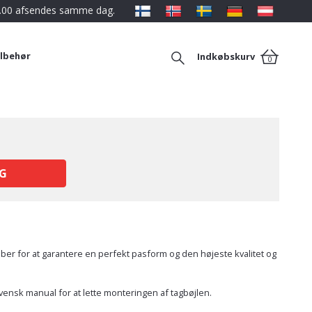
12.00 afsendes samme dag.
ilbehør
Indkøbskurv
0
G
aber for at garantere en perfekt pasform og den højeste kvalitet og
vensk manual for at lette monteringen af tagbøjlen.