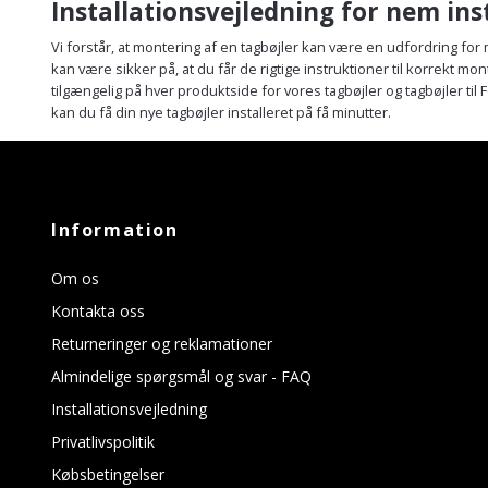
Installationsvejledning for nem ins
Vi forstår, at montering af en tagbøjler kan være en udfordring for
kan være sikker på, at du får de rigtige instruktioner til korrekt mon
tilgængelig på hver produktside for vores tagbøjler og tagbøjler t
kan du få din nye tagbøjler installeret på få minutter.
Information
Om os
Kontakta oss
Returneringer og reklamationer
Almindelige spørgsmål og svar - FAQ
Installationsvejledning
Privatlivspolitik
Købsbetingelser