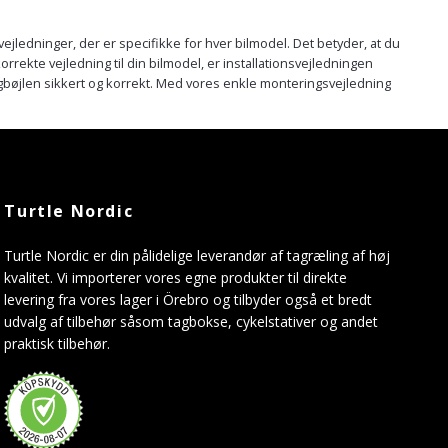
ejledninger, der er specifikke for hver bilmodel. Det betyder, at du
korrekte vejledning til din bilmodel, er installationsvejledningen
agbøjlen sikkert og korrekt. Med vores enkle monteringsvejledning
Turtle Nordic
Turtle Nordic er din pålidelige leverandør af tagræling af høj
kvalitet. Vi importerer vores egne produkter til direkte
levering fra vores lager i Örebro og tilbyder også et bredt
udvalg af tilbehør såsom tagbokse, cykelstativer og andet
praktisk tilbehør.