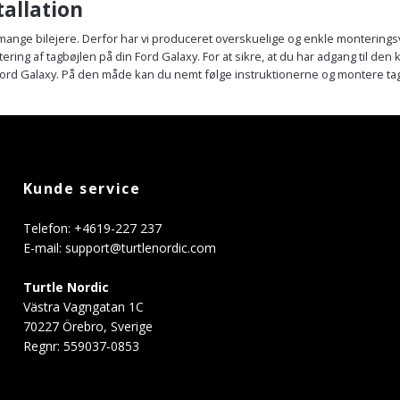
tallation
 mange bilejere. Derfor har vi produceret overskuelige og enkle monteringsv
tering af tagbøjlen på din Ford Galaxy. For at sikre, at du har adgang til den 
il Ford Galaxy. På den måde kan du nemt følge instruktionerne og montere t
Kunde service
Telefon: +4619-227 237
E-mail:
support@turtlenordic.com
Turtle Nordic
Västra Vagngatan 1C
70227 Örebro, Sverige
Regnr: 559037-0853