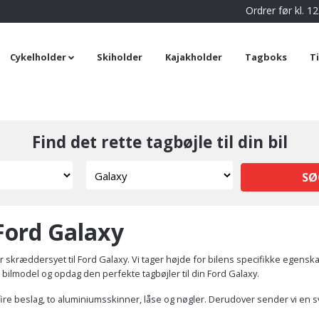
Ordrer før kl. 
Cykelholder
Skiholder
Kajakholder
Tagboks
T
Find det rette tagbøjle til din bil
SØ
 Ford Galaxy
r skræddersyet til Ford Galaxy. Vi tager højde for bilens specifikke egensk
n bilmodel og opdag den perfekte tagbøjler til din Ford Galaxy.
ire beslag, to aluminiumsskinner, låse og nøgler. Derudover sender vi en s