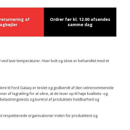
 returnering af
Ordrer før kl. 12.00 afsendes
agbøjler
samme dag
lv ved lave temperaturer. Hver bolt og skive er behandlet med et
oldere til Ford Galaxy er testet og godkendt af den velrenommerede
f tagræling for at sikre, at de lever op til høje kvalitets- og
 belastningstests og kontrol af produktets holdbarhed og
mest respekterede organisationer inden for produkttest og