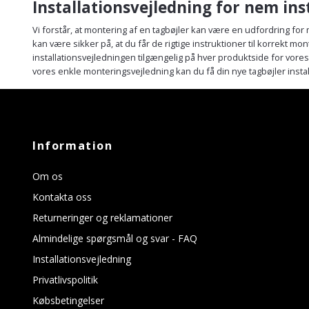
Installationsvejledning for nem ins
Vi forstår, at montering af en tagbøjler kan være en udfordring for
kan være sikker på, at du får de rigtige instruktioner til korrekt mo
installationsvejledningen tilgængelig på hver produktside for vore
vores enkle monteringsvejledning kan du få din nye tagbøjler instal
Information
Om os
Kontakta oss
Returneringer og reklamationer
Almindelige spørgsmål og svar - FAQ
Installationsvejledning
Privatlivspolitik
Købsbetingelser