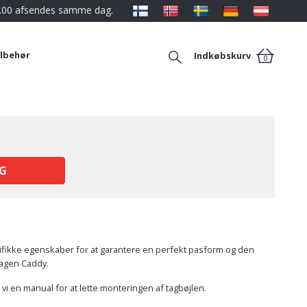
12.00 afsendes samme dag.
ilbehør
Indkøbskurv
0
G
cifikke egenskaber for at garantere en perfekt pasform og den
swagen Caddy.
vi en manual for at lette monteringen af tagbøjlen.