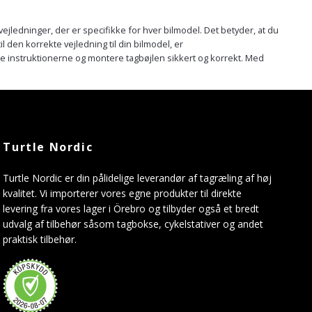
ejledninger, der er specifikke for hver bilmodel. Det betyder, at du
l den korrekte vejledning til din bilmodel, er
ge instruktionerne og montere tagbøjlen sikkert og korrekt. Med
Turtle Nordic
Turtle Nordic er din pålidelige leverandør af tagræling af høj
kvalitet. Vi importerer vores egne produkter til direkte
levering fra vores lager i Örebro og tilbyder også et bredt
udvalg af tilbehør såsom tagbokse, cykelstativer og andet
praktisk tilbehør.