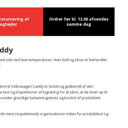
 returnering af
Ordrer før kl. 12.00 afsendes
agbøjler
samme dag
addy
hed selv ved lave temperaturer. Hver bolt og skive er behandlet
.
ldere til Volkswagen Caddy er testet og godkendt af den
 og inspektioner af tagræling for at sikre, at de lever op til
erunder grundige belastningstests og kontrol af produktets
af de mest respekterede organisationer inden for produkttest og