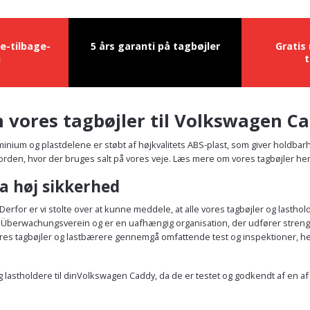
e-tilbage-
5 års garanti på tagbøjler
Gratis
i
t
 vores tagbøjler til Volkswagen C
uminium og plastdelene er støbt af højkvalitets ABS-plast, som giver holdbar
 Norden, hvor der bruges salt på vores veje. Læs mere om vores tagbøjler her
a høj sikkerhed
erfor er vi stolte over at kunne meddele, at alle vores tagbøjler og lastho
erwachungsverein og er en uafhængig organisation, der udfører strenge test
 vores tagbøjler og lastbærere gennemgå omfattende test og inspektioner, h
 og lastholdere til dinVolkswagen Caddy, da de er testet og godkendt af en 