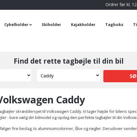
Ordrer før kl. 
Cykelholder
Skiholder
Kajakholder
Tagboks
T
Find det rette tagbøjle til din bil
SØ
l Volkswagen Caddy
gbøjler skræddersyet til Volkswagen Caddy. Vi tager højde for bilens spe
bøjler - bare vælg din bilmodel og opdag den perfekte tagbøjler til din Volk
følger fire beslag, to aluminiumsskinner, låse og nøgler. Derudover sender 