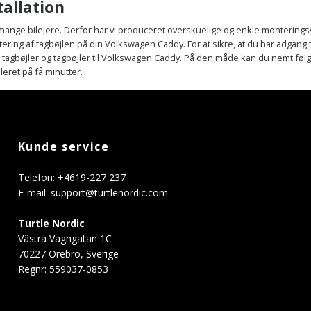
tallation
 mange bilejere. Derfor har vi produceret overskuelige og enkle monteringsv
ntering af tagbøjlen på din Volkswagen Caddy. For at sikre, at du har adgang ti
s tagbøjler og tagbøjler til Volkswagen Caddy. På den måde kan du nemt føl
leret på få minutter.
Kunde service
Telefon: +4619-227 237
E-mail:
support@turtlenordic.com
Turtle Nordic
Västra Vagngatan 1C
70227 Örebro, Sverige
Regnr: 559037-0853