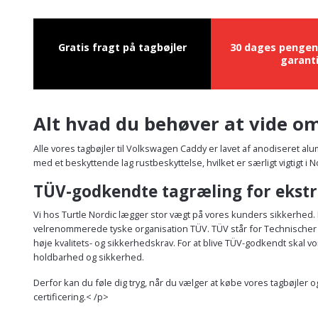
Gratis fragt på tagbøjler
30 dages pengen
garant
Alt hvad du behøver at vide om
Alle vores tagbøjler til Volkswagen Caddy er lavet af anodiseret al
med et beskyttende lag rustbeskyttelse, hvilket er særligt vigtigt i
TÜV-godkendte tagræling for ekstr
Vi hos Turtle Nordic lægger stor vægt på vores kunders sikkerhed. D
velrenommerede tyske organisation TÜV. TÜV står for Technischer Üb
høje kvalitets- og sikkerhedskrav. For at blive TÜV-godkendt skal
holdbarhed og sikkerhed.
Derfor kan du føle dig tryg, når du vælger at købe vores tagbøjler
certificering.< /p>