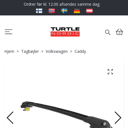
Ordrer før kl. 12.00 afsendes samme dag.
0
Hjem
Tagbøjler
Volkswagen
Caddy