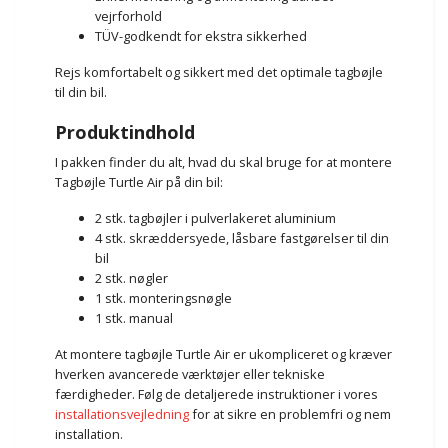
vejrforhold
TÜV-godkendt for ekstra sikkerhed
Rejs komfortabelt og sikkert med det optimale tagbøjle
til din bil.
Produktindhold
I pakken finder du alt, hvad du skal bruge for at montere
Tagbøjle Turtle Air på din bil:
2 stk. tagbøjler i pulverlakeret aluminium
4 stk. skræddersyede, låsbare fastgørelser til din
bil
2 stk. nøgler
1 stk. monteringsnøgle
1 stk. manual
At montere tagbøjle Turtle Air er ukompliceret og kræver
hverken avancerede værktøjer eller tekniske
færdigheder. Følg de detaljerede instruktioner i vores
installationsvejledning
for at sikre en problemfri og nem
installation.