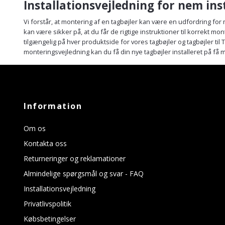
Installationsvejledning for nem ins
Vi forstår, at montering af en tagbøjler kan være en udfordring for
kan være sikker på, at du får de rigtige instruktioner til korrekt mon
tilgængelig på hver produktside for vores tagbøjler og tagbøjler t
monteringsvejledning kan du få din nye tagbøjler installeret på få m
Information
Om os
Kontakta oss
Returneringer og reklamationer
Almindelige spørgsmål og svar - FAQ
Installationsvejledning
Privatlivspolitik
Købsbetingelser