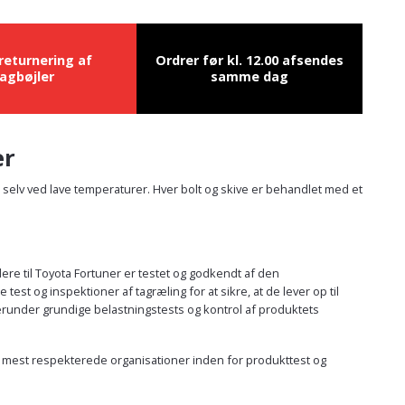
 returnering af
Ordrer før kl. 12.00 afsendes
agbøjler
samme dag
er
ed selv ved lave temperaturer. Hver bolt og skive er behandlet med et
dere til Toyota Fortuner er testet og godkendt af den
 og inspektioner af tagræling for at sikre, at de lever op til
erunder grundige belastningstests og kontrol af produktets
 de mest respekterede organisationer inden for produkttest og