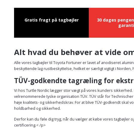
Gratis fragt på tagbøjler
30 dages pengen
garant
Alt hvad du behøver at vide om
Alle vores tagbøjler til Toyota Fortuner er lavet af anodiseret alum
beskyttende lag rustbeskyttelse, hvilket er særligt vigtigt i Norden
TÜV-godkendte tagræling for ekstr
Vi hos Turtle Nordic lægger stor vægt på vores kunders sikkerhed. D
velrenommerede tyske organisation TÜV. TÜV står for Technischer Üb
høje kvalitets- og sikkerhedskrav. For at blive TÜV-godkendt skal
holdbarhed og sikkerhed.
Derfor kan du føle dig tryg, når du vælger at købe vores tagbøjler 
certificering.< /p>