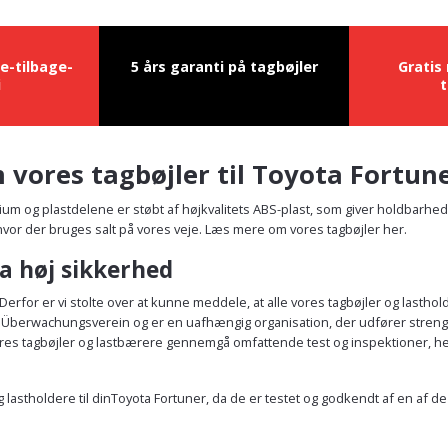
e-tilbage-
5 års garanti på tagbøjler
Gratis
i
t
 vores tagbøjler til Toyota Fortun
inium og plastdelene er støbt af højkvalitets ABS-plast, som giver holdbarh
, hvor der bruges salt på vores veje. Læs mere om vores tagbøjler her.
a høj sikkerhed
erfor er vi stolte over at kunne meddele, at alle vores tagbøjler og lasthol
erwachungsverein og er en uafhængig organisation, der udfører strenge test
 vores tagbøjler og lastbærere gennemgå omfattende test og inspektioner, h
og lastholdere til dinToyota Fortuner, da de er testet og godkendt af en af