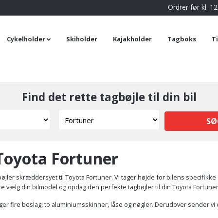
Ordrer før kl. 
Cykelholder
Skiholder
Kajakholder
Tagboks
T
Find det rette tagbøjle til din bil
SØ
 Toyota Fortuner
øjler skræddersyet til Toyota Fortuner. Vi tager højde for bilens specifik
are vælg din bilmodel og opdag den perfekte tagbøjler til din Toyota Fortuner
lger fire beslag, to aluminiumsskinner, låse og nøgler. Derudover sender vi 