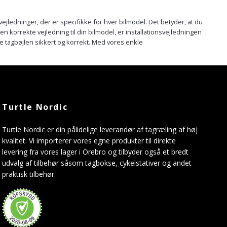
ejledninger, der er specifikke for hver bilmodel. Det betyder, at du
den korrekte vejledning til din bilmodel, er installationsvejledningen
e tagbøjlen sikkert og korrekt. Med vores enkle
Turtle Nordic
Turtle Nordic er din pålidelige leverandør af tagræling af høj
kvalitet. Vi importerer vores egne produkter til direkte
levering fra vores lager i Örebro og tilbyder også et bredt
udvalg af tilbehør såsom tagbokse, cykelstativer og andet
praktisk tilbehør.