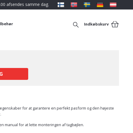
12.00 afsendes samme dag.
ilbehør
Indkøbskurv
0
G
ke egenskaber for at garantere en perfekt pasform og den højeste
.
en manual for at lette monteringen af tagbøjlen.