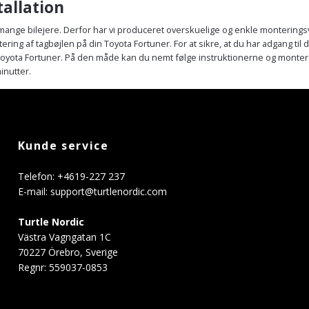
tallation
 mange bilejere. Derfor har vi produceret overskuelige og enkle monteringsv
tering af tagbøjlen på din Toyota Fortuner. For at sikre, at du har adgang til 
il Toyota Fortuner. På den måde kan du nemt følge instruktionerne og monter
inutter.
Kunde service
Telefon: +4619-227 237
E-mail:
support@turtlenordic.com
Turtle Nordic
Västra Vagngatan 1C
70227 Örebro, Sverige
Regnr: 559037-0853