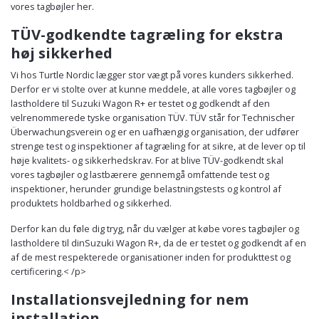
vores tagbøjler her.
TÜV-godkendte tagræling for ekstra
høj sikkerhed
Vi hos Turtle Nordic lægger stor vægt på vores kunders sikkerhed.
Derfor er vi stolte over at kunne meddele, at alle vores tagbøjler og
lastholdere til Suzuki Wagon R+ er testet og godkendt af den
velrenommerede tyske organisation TÜV. TÜV står for Technischer
Überwachungsverein og er en uafhængig organisation, der udfører
strenge test og inspektioner af tagræling for at sikre, at de lever op til
høje kvalitets- og sikkerhedskrav. For at blive TÜV-godkendt skal
vores tagbøjler og lastbærere gennemgå omfattende test og
inspektioner, herunder grundige belastningstests og kontrol af
produktets holdbarhed og sikkerhed.
Derfor kan du føle dig tryg, når du vælger at købe vores tagbøjler og
lastholdere til dinSuzuki Wagon R+, da de er testet og godkendt af en
af de mest respekterede organisationer inden for produkttest og
certificering.< /p>
Installationsvejledning for nem
installation