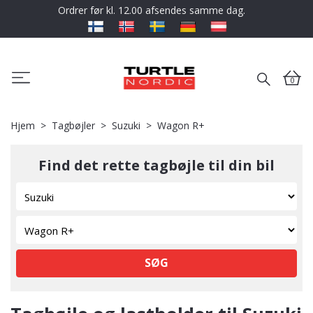
Ordrer før kl. 12.00 afsendes samme dag.
0
Hjem
Tagbøjler
Suzuki
Wagon R+
Find det rette tagbøjle til din bil
SØG