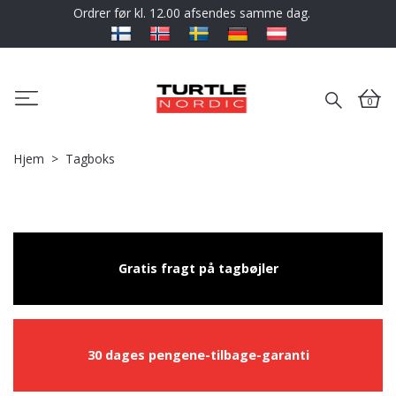
Ordrer før kl. 12.00 afsendes samme dag.
0
Hjem
Tagboks
Gratis fragt på tagbøjler
30 dages pengene-tilbage-garanti