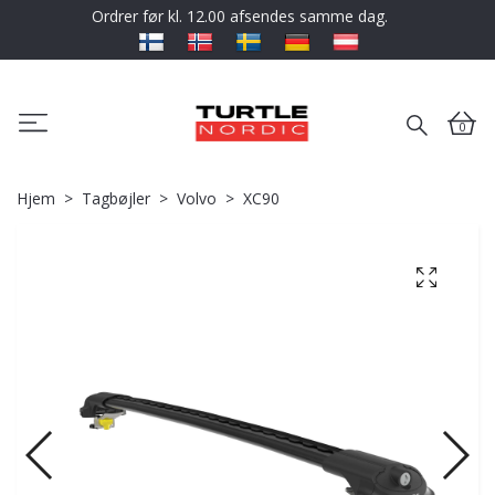
Ordrer før kl. 12.00 afsendes samme dag.
0
Hjem
Tagbøjler
Volvo
XC90