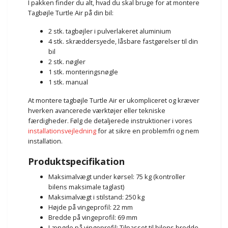
I pakken finder du alt, hvad du skal bruge for at montere
Tagbøjle Turtle Air på din bil:
2 stk. tagbøjler i pulverlakeret aluminium
4 stk. skræddersyede, låsbare fastgørelser til din
bil
2 stk. nøgler
1 stk. monteringsnøgle
1 stk. manual
At montere tagbøjle Turtle Air er ukompliceret og kræver
hverken avancerede værktøjer eller tekniske
færdigheder. Følg de detaljerede instruktioner i vores
installationsvejledning
for at sikre en problemfri og nem
installation.
Produktspecifikation
Maksimalvægt under kørsel: 75 kg (kontroller
bilens maksimale taglast)
Maksimalvægt i stilstand: 250 kg
Højde på vingeprofil: 22 mm
Bredde på vingeprofil: 69 mm
Længde på vingeprofil: Tilpasset til bilens bredde