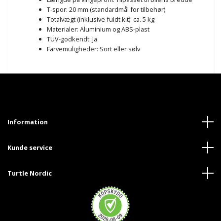
T-spor: 20 mm (standardmål for tilbehør)
Totalvægt (inklusive fuldt kit): ca. 5 kg
Materialer: Aluminium og ABS-plast
TÜV-godkendt: Ja
Farvemuligheder: Sort eller sølv
Information
Kunde service
Turtle Nordic