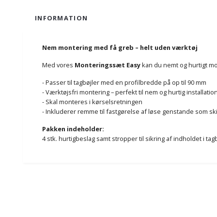
INFORMATION
Nem montering med få greb – helt uden værktøj
Med vores
Monteringssæt Easy
kan du nemt og hurtigt mo
- Passer til tagbøjler med en profilbredde på op til 90 mm
- Værktøjsfri montering – perfekt til nem og hurtig installatio
- Skal monteres i kørselsretningen
- Inkluderer remme til fastgørelse af løse genstande som sk
Pakken indeholder:
4 stk. hurtigbeslag samt stropper til sikring af indholdet i ta