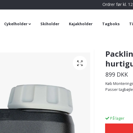
Ordrer før kl. 
Cykelholder
Skiholder
Kajakholder
Tagboks
T
Packli
hurtig
899 DKK
Køb Monteringss
Passer tagbøjle
På lager