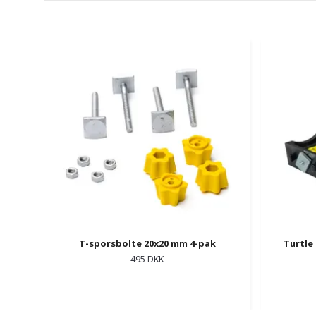
T-sporsbolte 20x20 mm 4-pak
Turtle
495 DKK