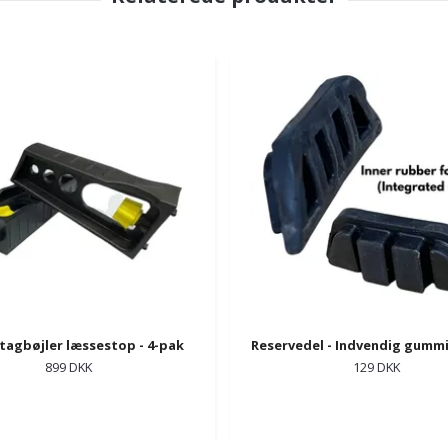
 tagbøjler læssestop - 4-pak
Reservedel - Indvendig gummi 
899 DKK
129 DKK