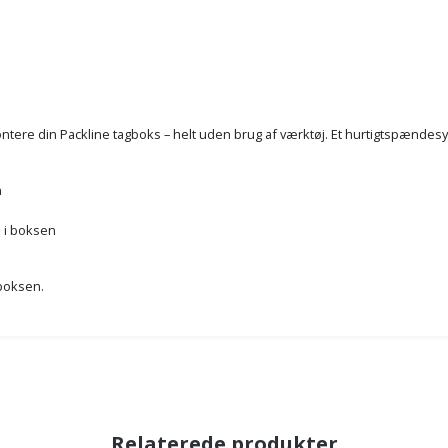
ntere din Packline tagboks – helt uden brug af værktøj. Et hurtigtspændesy
n
i i boksen
gboksen.