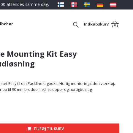
12.00 afsendes samme dag.
ilbehør
Indkøbskurv
0
ne Mounting Kit Easy
udløsning
æt Easy til din Packline tagboks. Hurtig montering uden værktøj.
r op til 90 mm bredde. Inkl. stropper og hurtigbeslag.
TILFØJ TIL KURV