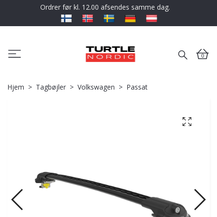
Ordrer før kl. 12.00 afsendes samme dag.
0
Hjem
Tagbøjler
Volkswagen
Passat