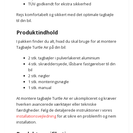
TÜV-godkendt for ekstra sikkerhed
Rejs komfortabelt og sikkert med det optimale tagbøjle
til din bil.
Produktindhold
I pakken finder du alt, hvad du skal bruge for at montere
Tagbøjle Turtle Air på din bil:
2 stk. tagbøjler i pulverlakeret aluminium
4 stk. skræddersyede, låsbare fastgørelser til din
bil
2 stk. nøgler
1 stk. monteringsnøgle
1 stk. manual
At montere tagbøjle Turtle Air er ukompliceret og kræver
hverken avancerede værktøjer eller tekniske
færdigheder. Følg de detaljerede instruktioner i vores
installationsvejledning
for at sikre en problemfri og nem
installation.