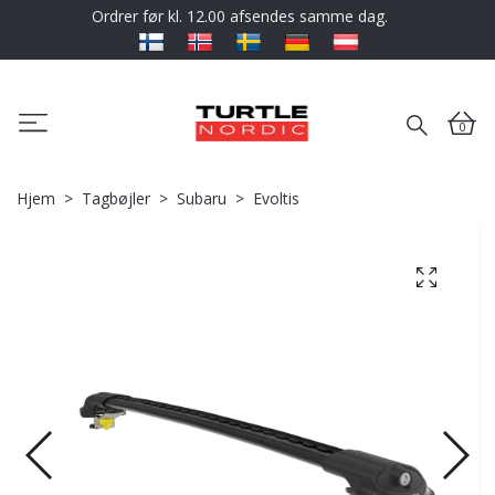
Ordrer før kl. 12.00 afsendes samme dag.
0
Hjem
Tagbøjler
Subaru
Evoltis