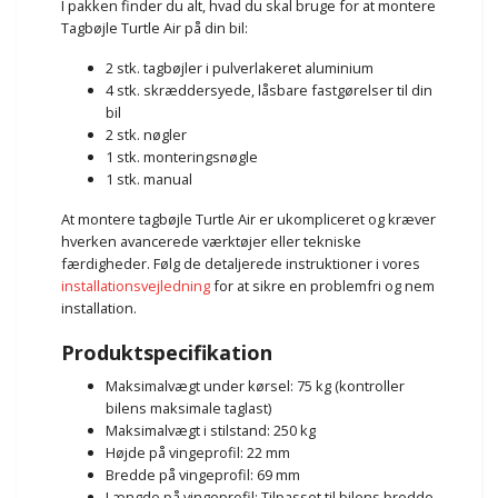
I pakken finder du alt, hvad du skal bruge for at montere
Tagbøjle Turtle Air på din bil:
2 stk. tagbøjler i pulverlakeret aluminium
4 stk. skræddersyede, låsbare fastgørelser til din
bil
2 stk. nøgler
1 stk. monteringsnøgle
1 stk. manual
At montere tagbøjle Turtle Air er ukompliceret og kræver
hverken avancerede værktøjer eller tekniske
færdigheder. Følg de detaljerede instruktioner i vores
installationsvejledning
for at sikre en problemfri og nem
installation.
Produktspecifikation
Maksimalvægt under kørsel: 75 kg (kontroller
bilens maksimale taglast)
Maksimalvægt i stilstand: 250 kg
Højde på vingeprofil: 22 mm
Bredde på vingeprofil: 69 mm
Længde på vingeprofil: Tilpasset til bilens bredde