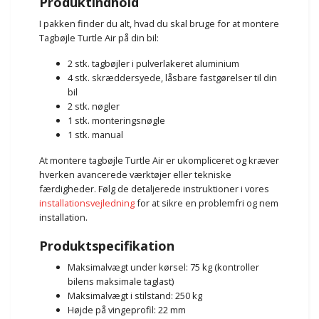
Produktindhold
I pakken finder du alt, hvad du skal bruge for at montere
Tagbøjle Turtle Air på din bil:
2 stk. tagbøjler i pulverlakeret aluminium
4 stk. skræddersyede, låsbare fastgørelser til din
bil
2 stk. nøgler
1 stk. monteringsnøgle
1 stk. manual
At montere tagbøjle Turtle Air er ukompliceret og kræver
hverken avancerede værktøjer eller tekniske
færdigheder. Følg de detaljerede instruktioner i vores
installationsvejledning
for at sikre en problemfri og nem
installation.
Produktspecifikation
Maksimalvægt under kørsel: 75 kg (kontroller
bilens maksimale taglast)
Maksimalvægt i stilstand: 250 kg
Højde på vingeprofil: 22 mm