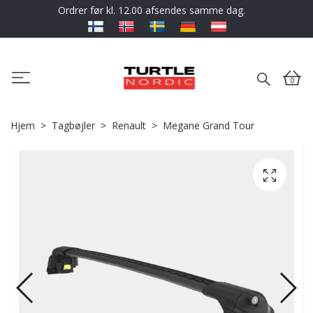
Ordrer før kl. 12.00 afsendes samme dag.
0
Hjem
Tagbøjler
Renault
Megane Grand Tour