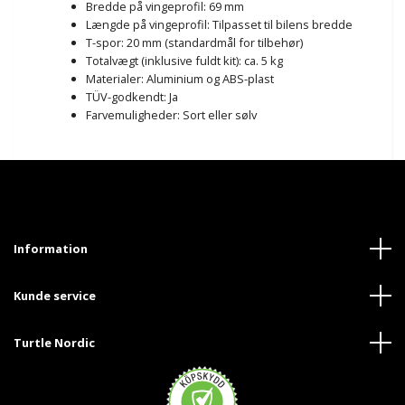
Bredde på vingeprofil: 69 mm
Længde på vingeprofil: Tilpasset til bilens bredde
T-spor: 20 mm (standardmål for tilbehør)
Totalvægt (inklusive fuldt kit): ca. 5 kg
Materialer: Aluminium og ABS-plast
TÜV-godkendt: Ja
Farvemuligheder: Sort eller sølv
Information
Kunde service
Turtle Nordic