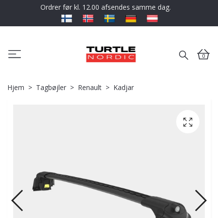
Ordrer før kl. 12.00 afsendes samme dag.
0
Hjem
Tagbøjler
Renault
Kadjar