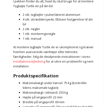
I pakken finder du alt, hvad du skal bruge for at montere
Tagbøjle Turtle Air på din bil:
2 stk. tagbøjler i pulverlakeret aluminium
4 stk. skræddersyede, låsbare fastgørelser til din
bil
2 stk. nøgler
1 stk. monteringsnøgle
1 stk. manual
At montere tagbøjle Turtle Air er ukompliceret og kræver
hverken avancerede værktøjer eller tekniske
færdigheder. Følg de detaljerede instruktioner i vores
installationsvejledning
for at sikre en problemfri og nem
installation.
Produktspecifikation
Maksimalvægt under kørsel: 75 kg (kontroller
bilens maksimale taglast)
Maksimalvægt i stilstand: 250 kg
Højde på vingeprofil: 22 mm
Bredde på vingeprofil: 69 mm
Længde på vingeprofil: Tilpasset til bilens bredde