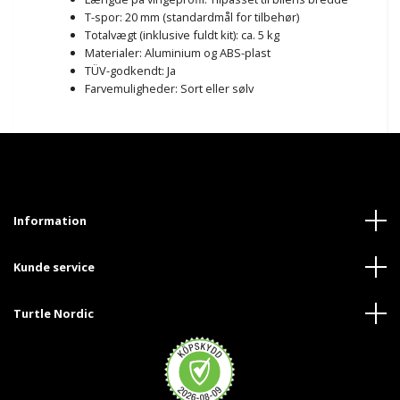
T-spor: 20 mm (standardmål for tilbehør)
Totalvægt (inklusive fuldt kit): ca. 5 kg
Materialer: Aluminium og ABS-plast
TÜV-godkendt: Ja
Farvemuligheder: Sort eller sølv
Information
Kunde service
Turtle Nordic