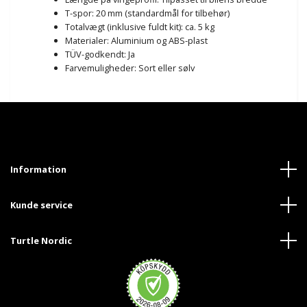
T-spor: 20 mm (standardmål for tilbehør)
Totalvægt (inklusive fuldt kit): ca. 5 kg
Materialer: Aluminium og ABS-plast
TÜV-godkendt: Ja
Farvemuligheder: Sort eller sølv
Information
Kunde service
Turtle Nordic