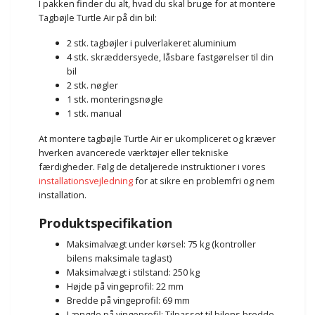
I pakken finder du alt, hvad du skal bruge for at montere
Tagbøjle Turtle Air på din bil:
2 stk. tagbøjler i pulverlakeret aluminium
4 stk. skræddersyede, låsbare fastgørelser til din
bil
2 stk. nøgler
1 stk. monteringsnøgle
1 stk. manual
At montere tagbøjle Turtle Air er ukompliceret og kræver
hverken avancerede værktøjer eller tekniske
færdigheder. Følg de detaljerede instruktioner i vores
installationsvejledning
for at sikre en problemfri og nem
installation.
Produktspecifikation
Maksimalvægt under kørsel: 75 kg (kontroller
bilens maksimale taglast)
Maksimalvægt i stilstand: 250 kg
Højde på vingeprofil: 22 mm
Bredde på vingeprofil: 69 mm
Længde på vingeprofil: Tilpasset til bilens bredde