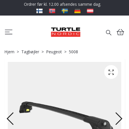
Ordrer før kl. 12.00 afsendes samme dag.
0
Hjem
Tagbøjler
Peugeot
5008