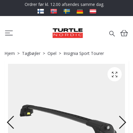
Ordrer før kl. 12.00 afsendes samme dag.
0
Hjem
Tagbøjler
Opel
Insignia Sport Tourer