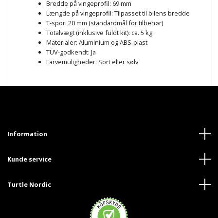
Bredde på vingeprofil: 69 mm
Længde på vingeprofil: Tilpasset til bilens bredde
T-spor: 20 mm (standardmål for tilbehør)
Totalvægt (inklusive fuldt kit): ca. 5 kg
Materialer: Aluminium og ABS-plast
TÜV-godkendt: Ja
Farvemuligheder: Sort eller sølv
Information
Kunde service
Turtle Nordic