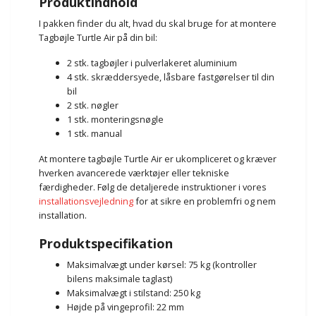
Produktindhold
I pakken finder du alt, hvad du skal bruge for at montere
Tagbøjle Turtle Air på din bil:
2 stk. tagbøjler i pulverlakeret aluminium
4 stk. skræddersyede, låsbare fastgørelser til din
bil
2 stk. nøgler
1 stk. monteringsnøgle
1 stk. manual
At montere tagbøjle Turtle Air er ukompliceret og kræver
hverken avancerede værktøjer eller tekniske
færdigheder. Følg de detaljerede instruktioner i vores
installationsvejledning
for at sikre en problemfri og nem
installation.
Produktspecifikation
Maksimalvægt under kørsel: 75 kg (kontroller
bilens maksimale taglast)
Maksimalvægt i stilstand: 250 kg
Højde på vingeprofil: 22 mm