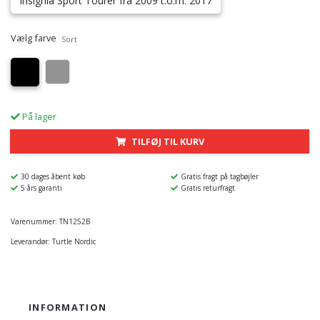
Insignia Sport Tourer fra 2009 t.o.m. 2017
Vælg farve
Sort
På lager
TILFØJ TIL KURV
30 dages åbent køb
Gratis fragt på tagbøjler
5 års garanti
Gratis returfragt
Varenummer:
TN1252B
Leverandør:
Turtle Nordic
INFORMATION