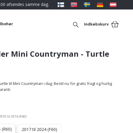
12.00 afsendes samme dag.
ilbehør
Indkøbskurv
0
ler Mini Countryman - Turtle
rtle til Mini Countryman i dag. Bestil nu for gratis fragt og hurtig
aranti.
2010 til 2016 (R60)
6 (R60)
2017 til 2024 (F60)