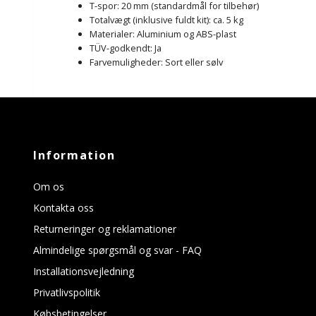
T-spor: 20 mm (standardmål for tilbehør)
Totalvægt (inklusive fuldt kit): ca. 5 kg
Materialer: Aluminium og ABS-plast
TÜV-godkendt: Ja
Farvemuligheder: Sort eller sølv
Information
Om os
Kontakta oss
Returneringer og reklamationer
Almindelige spørgsmål og svar - FAQ
Installationsvejledning
Privatlivspolitik
Købsbetingelser