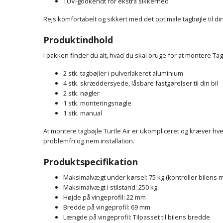
TÜV-godkendt for ekstra sikkerhed
Rejs komfortabelt og sikkert med det optimale tagbøjle til din 
Produktindhold
I pakken finder du alt, hvad du skal bruge for at montere Tagbø
2 stk. tagbøjler i pulverlakeret aluminium
4 stk. skræddersyede, låsbare fastgørelser til din bil
2 stk. nøgler
1 stk. monteringsnøgle
1 stk. manual
At montere tagbøjle Turtle Air er ukompliceret og kræver hv
problemfri og nem installation.
Produktspecifikation
Maksimalvægt under kørsel: 75 kg (kontroller bilens m
Maksimalvægt i stilstand: 250 kg
Højde på vingeprofil: 22 mm
Bredde på vingeprofil: 69 mm
Længde på vingeprofil: Tilpasset til bilens bredde