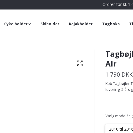
Ordrer før kl. 
Cykelholder
Skiholder
Kajakholder
Tagboks
T
Tagbøj
Air
1 790 DKK
Køb Tagbøjler Tu
levering. 5 års g
Vælg modelår
2010 til 201