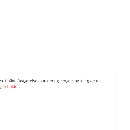
yn til både fastgørelsespunkter og længde, hvilket giver en
g
skiholder
.