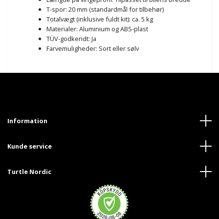
T-spor: 20 mm (standardmål for tilbehør)
Totalvægt (inklusive fuldt kit): ca. 5 kg
Materialer: Aluminium og ABS-plast
TÜV-godkendt: Ja
Farvemuligheder: Sort eller sølv
Information
Kunde service
Turtle Nordic