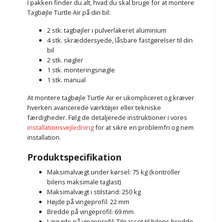
I pakken finder du alt, hvad du skal bruge for at montere
Tagbøjle Turtle Air på din bil:
2 stk. tagbøjler i pulverlakeret aluminium
4 stk. skræddersyede, låsbare fastgørelser til din
bil
2 stk. nøgler
1 stk. monteringsnøgle
1 stk. manual
At montere tagbøjle Turtle Air er ukompliceret og kræver
hverken avancerede værktøjer eller tekniske
færdigheder. Følg de detaljerede instruktioner i vores
installationsvejledning
for at sikre en problemfri og nem
installation.
Produktspecifikation
Maksimalvægt under kørsel: 75 kg (kontroller
bilens maksimale taglast)
Maksimalvægt i stilstand: 250 kg
Højde på vingeprofil: 22 mm
Bredde på vingeprofil: 69 mm
Længde på vingeprofil: Tilpasset til bilens bredde