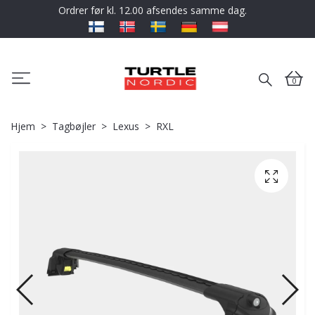
Ordrer før kl. 12.00 afsendes samme dag.
0
Hjem
Tagbøjler
Lexus
RXL