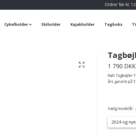
Ordrer før kl. 
Cykelholder
Skiholder
Kajakholder
Tagboks
T
Tagbøjl
1 790 DKK
Køb Tagbøjler Tur
års garanti på Ta
Vælg modelår
2024 og nye