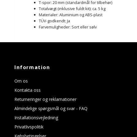
T-spor: 20 mm (standardmål for tilbehør)
Totalvægt (inklusive fuldt kit): ca. 5 kg
Materialer: Aluminium og ABS-plast
TÜV-godkendt: Ja
Farvemuligheder: Sort eller sølv
Information
Om os
Kontakta oss
Returneringer og reklamationer
Almindelige spørgsmål og svar - FAQ
Installationsvejledning
Privatlivspolitik
Købsbetingelser