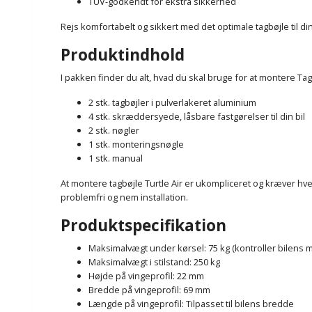
TÜV-godkendt for ekstra sikkerhed
Rejs komfortabelt og sikkert med det optimale tagbøjle til din 
Produktindhold
I pakken finder du alt, hvad du skal bruge for at montere Tagbø
2 stk. tagbøjler i pulverlakeret aluminium
4 stk. skræddersyede, låsbare fastgørelser til din bil
2 stk. nøgler
1 stk. monteringsnøgle
1 stk. manual
At montere tagbøjle Turtle Air er ukompliceret og kræver hv
problemfri og nem installation.
Produktspecifikation
Maksimalvægt under kørsel: 75 kg (kontroller bilens m
Maksimalvægt i stilstand: 250 kg
Højde på vingeprofil: 22 mm
Bredde på vingeprofil: 69 mm
Længde på vingeprofil: Tilpasset til bilens bredde