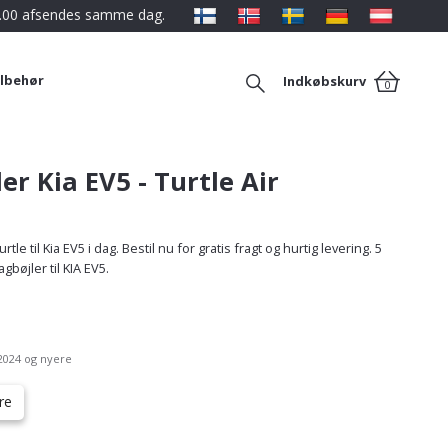
12.00 afsendes samme dag.
ilbehør
Indkøbskurv
0
er Kia EV5 - Turtle Air
tle til Kia EV5 i dag. Bestil nu for gratis fragt og hurtig levering. 5
gbøjler til KIA EV5.
2024 og nyere
re