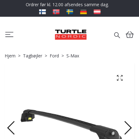
Ordrer før kl. 12.00 afsendes samme dag.
0
Hjem
Tagbøjler
Ford
S-Max