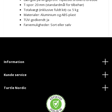
T-spor: 20 mm (standardmål for tilbehør)
Totalvægt (inklusive fuldt kit): ca. 5 kg
Materialer: Aluminium og ABS-plast
TÜV-godkendt: Ja
Farvemuligheder: Sort eller sølv
Information
Kunde service
Turtle Nordic