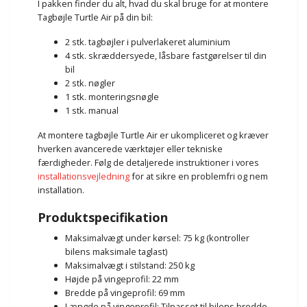
I pakken finder du alt, hvad du skal bruge for at montere
Tagbøjle Turtle Air på din bil:
2 stk. tagbøjler i pulverlakeret aluminium
4 stk. skræddersyede, låsbare fastgørelser til din
bil
2 stk. nøgler
1 stk. monteringsnøgle
1 stk. manual
At montere tagbøjle Turtle Air er ukompliceret og kræver
hverken avancerede værktøjer eller tekniske
færdigheder. Følg de detaljerede instruktioner i vores
installationsvejledning
for at sikre en problemfri og nem
installation.
Produktspecifikation
Maksimalvægt under kørsel: 75 kg (kontroller
bilens maksimale taglast)
Maksimalvægt i stilstand: 250 kg
Højde på vingeprofil: 22 mm
Bredde på vingeprofil: 69 mm
Længde på vingeprofil: Tilpasset til bilens bredde