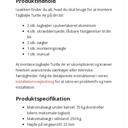
Produktindhold
I pakken finder du alt, hvad du skal bruge for at montere
Tagbøjle Turtle Air på din bil:
2 stk. tagbøjler i pulverlakeret aluminium
4 stk. skræddersyede, låsbare fastgørelser til din
bil
2 stk. nøgler
1 stk. monteringsnøgle
1 stk. manual
At montere tagbøjle Turtle Air er ukompliceret og kræver
hverken avancerede værktøjer eller tekniske
færdigheder. Følg de detaljerede instruktioner i vores
installationsvejledning
for at sikre en problemfri og nem
installation.
Produktspecifikation
Maksimalvægt under kørsel: 75 kg (kontroller
bilens maksimale taglast)
Maksimalvægt i stilstand: 250 kg
Højde på vingeprofil: 22 mm