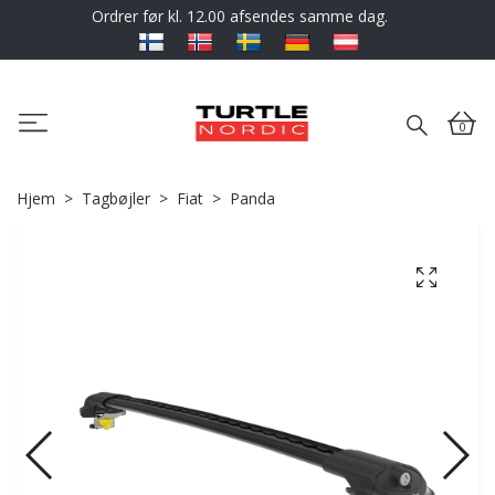
Ordrer før kl. 12.00 afsendes samme dag.
0
Hjem
Tagbøjler
Fiat
Panda