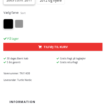
2003 t.o.m. 2011
2012 og nyere
Vælg farve
Sort
På lager
TILFØJ TIL KURV
30 dages åbent køb
Gratis fragt på tagbøjler
5 års garanti
Gratis returfragt
Varenummer:
TN1143B
Leverandør:
Turtle Nordic
INFORMATION