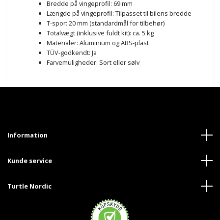
Bredde på vingeprofil: 69 mm
Længde på vingeprofil: Tilpasset til bilens bredde
T-spor: 20 mm (standardmål for tilbehør)
Totalvægt (inklusive fuldt kit): ca. 5 kg
Materialer: Aluminium og ABS-plast
TÜV-godkendt: Ja
Farvemuligheder: Sort eller sølv
Information
Kunde service
Turtle Nordic