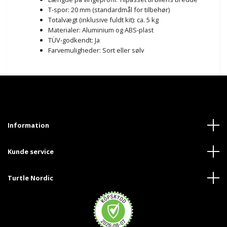
T-spor: 20 mm (standardmål for tilbehør)
Totalvægt (inklusive fuldt kit): ca. 5 kg
Materialer: Aluminium og ABS-plast
TÜV-godkendt: Ja
Farvemuligheder: Sort eller sølv
Information
Kunde service
Turtle Nordic