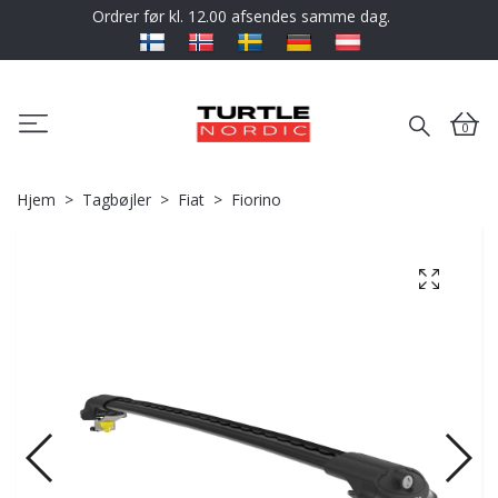
Ordrer før kl. 12.00 afsendes samme dag.
0
Hjem
Tagbøjler
Fiat
Fiorino