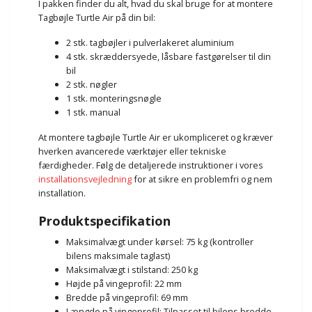
I pakken finder du alt, hvad du skal bruge for at montere
Tagbøjle Turtle Air på din bil:
2 stk. tagbøjler i pulverlakeret aluminium
4 stk. skræddersyede, låsbare fastgørelser til din
bil
2 stk. nøgler
1 stk. monteringsnøgle
1 stk. manual
At montere tagbøjle Turtle Air er ukompliceret og kræver
hverken avancerede værktøjer eller tekniske
færdigheder. Følg de detaljerede instruktioner i vores
installationsvejledning
for at sikre en problemfri og nem
installation.
Produktspecifikation
Maksimalvægt under kørsel: 75 kg (kontroller
bilens maksimale taglast)
Maksimalvægt i stilstand: 250 kg
Højde på vingeprofil: 22 mm
Bredde på vingeprofil: 69 mm
Længde på vingeprofil: Tilpasset til bilens bredde