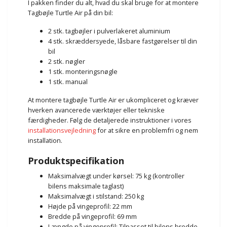
I pakken finder du alt, hvad du skal bruge for at montere
Tagbøjle Turtle Air på din bil:
2 stk. tagbøjler i pulverlakeret aluminium
4 stk. skræddersyede, låsbare fastgørelser til din
bil
2 stk. nøgler
1 stk. monteringsnøgle
1 stk. manual
At montere tagbøjle Turtle Air er ukompliceret og kræver
hverken avancerede værktøjer eller tekniske
færdigheder. Følg de detaljerede instruktioner i vores
installationsvejledning
for at sikre en problemfri og nem
installation.
Produktspecifikation
Maksimalvægt under kørsel: 75 kg (kontroller
bilens maksimale taglast)
Maksimalvægt i stilstand: 250 kg
Højde på vingeprofil: 22 mm
Bredde på vingeprofil: 69 mm
Længde på vingeprofil: Tilpasset til bilens bredde