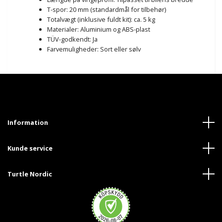
T-spor: 20 mm (standardmål for tilbehør)
Totalvægt (inklusive fuldt kit): ca. 5 kg
Materialer: Aluminium og ABS-plast
TÜV-godkendt: Ja
Farvemuligheder: Sort eller sølv
Information
Kunde service
Turtle Nordic