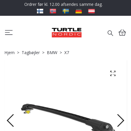
Ordrer før kl. 12.00 afsendes samme dag.
0
Hjem
Tagbøjler
BMW
X7