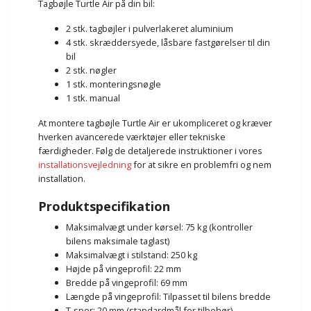
Tagbøjle Turtle Air på din bil:
2 stk. tagbøjler i pulverlakeret aluminium
4 stk. skræddersyede, låsbare fastgørelser til din
bil
2 stk. nøgler
1 stk. monteringsnøgle
1 stk. manual
At montere tagbøjle Turtle Air er ukompliceret og kræver
hverken avancerede værktøjer eller tekniske
færdigheder. Følg de detaljerede instruktioner i vores
installationsvejledning
for at sikre en problemfri og nem
installation.
Produktspecifikation
Maksimalvægt under kørsel: 75 kg (kontroller
bilens maksimale taglast)
Maksimalvægt i stilstand: 250 kg
Højde på vingeprofil: 22 mm
Bredde på vingeprofil: 69 mm
Længde på vingeprofil: Tilpasset til bilens bredde
T-spor: 20 mm (standardmål for tilbehør)