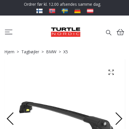
Ordrer før kl. 12.00 afsendes samme dag.
0
Hjem
Tagbøjler
BMW
X5