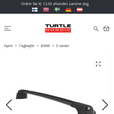
Ordrer før kl. 12.00 afsendes samme dag.
0
Hjem
Tagbøjler
BMW
5-serien