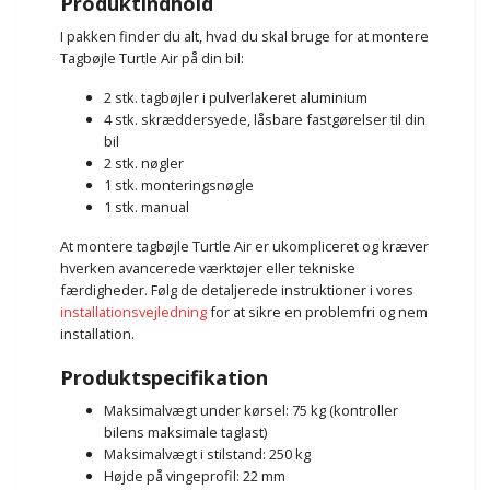
Produktindhold
I pakken finder du alt, hvad du skal bruge for at montere
Tagbøjle Turtle Air på din bil:
2 stk. tagbøjler i pulverlakeret aluminium
4 stk. skræddersyede, låsbare fastgørelser til din
bil
2 stk. nøgler
1 stk. monteringsnøgle
1 stk. manual
At montere tagbøjle Turtle Air er ukompliceret og kræver
hverken avancerede værktøjer eller tekniske
færdigheder. Følg de detaljerede instruktioner i vores
installationsvejledning
for at sikre en problemfri og nem
installation.
Produktspecifikation
Maksimalvægt under kørsel: 75 kg (kontroller
bilens maksimale taglast)
Maksimalvægt i stilstand: 250 kg
Højde på vingeprofil: 22 mm