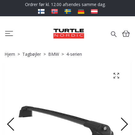
Ordrer før kl. 12.00 afsendes samme dag.
0
Hjem
Tagbøjler
BMW
4-serien