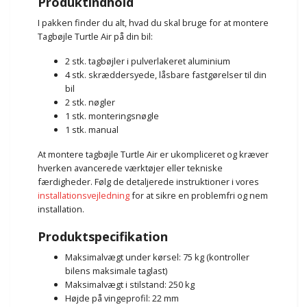
Produktindhold
I pakken finder du alt, hvad du skal bruge for at montere
Tagbøjle Turtle Air på din bil:
2 stk. tagbøjler i pulverlakeret aluminium
4 stk. skræddersyede, låsbare fastgørelser til din
bil
2 stk. nøgler
1 stk. monteringsnøgle
1 stk. manual
At montere tagbøjle Turtle Air er ukompliceret og kræver
hverken avancerede værktøjer eller tekniske
færdigheder. Følg de detaljerede instruktioner i vores
installationsvejledning
for at sikre en problemfri og nem
installation.
Produktspecifikation
Maksimalvægt under kørsel: 75 kg (kontroller
bilens maksimale taglast)
Maksimalvægt i stilstand: 250 kg
Højde på vingeprofil: 22 mm