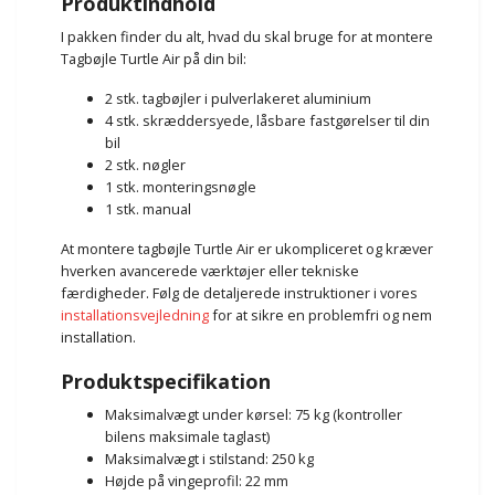
Produktindhold
I pakken finder du alt, hvad du skal bruge for at montere
Tagbøjle Turtle Air på din bil:
2 stk. tagbøjler i pulverlakeret aluminium
4 stk. skræddersyede, låsbare fastgørelser til din
bil
2 stk. nøgler
1 stk. monteringsnøgle
1 stk. manual
At montere tagbøjle Turtle Air er ukompliceret og kræver
hverken avancerede værktøjer eller tekniske
færdigheder. Følg de detaljerede instruktioner i vores
installationsvejledning
for at sikre en problemfri og nem
installation.
Produktspecifikation
Maksimalvægt under kørsel: 75 kg (kontroller
bilens maksimale taglast)
Maksimalvægt i stilstand: 250 kg
Højde på vingeprofil: 22 mm