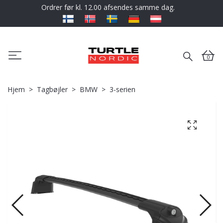
Ordrer før kl. 12.00 afsendes samme dag.
0
Hjem
Tagbøjler
BMW
3-serien