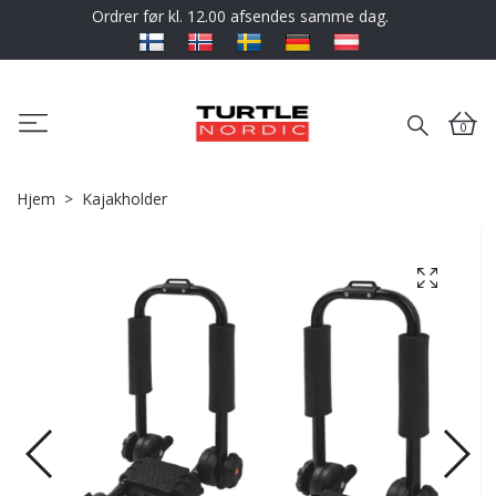
Ordrer før kl. 12.00 afsendes samme dag.
0
Hjem
Kajakholder