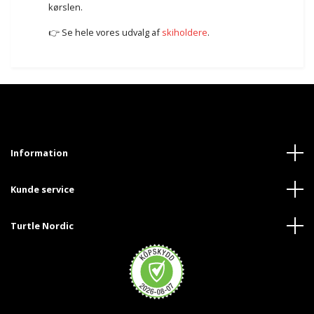
kørslen.
👉 Se hele vores udvalg af
skiholdere
.
Information
Kunde service
Turtle Nordic