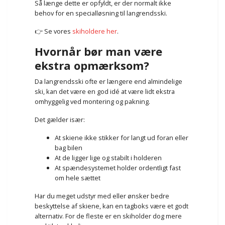
Så længe dette er opfyldt, er der normalt ikke
behov for en specialløsning til langrendsski.
👉 Se vores
skiholdere her
.
Hvornår bør man være
ekstra opmærksom?
Da langrendsski ofte er længere end almindelige
ski, kan det være en god idé at være lidt ekstra
omhyggelig ved montering og pakning.
Det gælder især:
At skiene ikke stikker for langt ud foran eller
bag bilen
At de ligger lige og stabilt i holderen
At spændesystemet holder ordentligt fast
om hele sættet
Har du meget udstyr med eller ønsker bedre
beskyttelse af skiene, kan en tagboks være et godt
alternativ. For de fleste er en skiholder dog mere