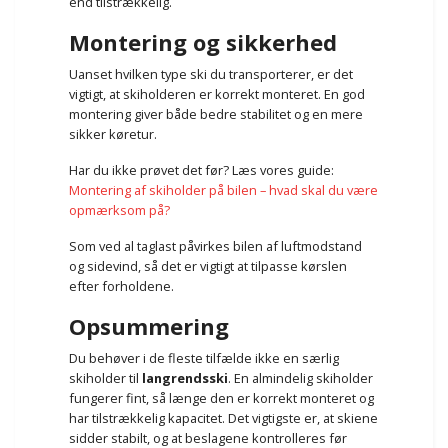
end tilstrækkelig.
Montering og sikkerhed
Uanset hvilken type ski du transporterer, er det
vigtigt, at skiholderen er korrekt monteret. En god
montering giver både bedre stabilitet og en mere
sikker køretur.
Har du ikke prøvet det før? Læs vores guide:
Montering af skiholder på bilen – hvad skal du være
opmærksom på?
Som ved al taglast påvirkes bilen af luftmodstand
og sidevind, så det er vigtigt at tilpasse kørslen
efter forholdene.
Opsummering
Du behøver i de fleste tilfælde ikke en særlig
skiholder til
langrendsski
. En almindelig skiholder
fungerer fint, så længe den er korrekt monteret og
har tilstrækkelig kapacitet. Det vigtigste er, at skiene
sidder stabilt, og at beslagene kontrolleres før